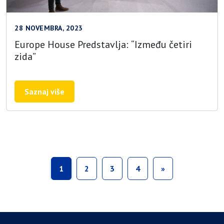
28 NOVEMBRA, 2023
Europe House Predstavlja: “Između četiri
zida”
Saznaj više
1
2
3
4
»