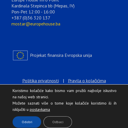
Kardinala Stepinca bb (Mepas, IV)
Pon-Pet 12:00 - 16:00
+387 (0)36 320 137
mostar@europehouse.ba
Projekat finansira Evropska unija
Politika privatnosti
|
Pravila o kolačićima
Koristimo kolačiće kako bismo vam pružili najbolje iskustvo
na našoj web stranici.
Možete saznati više o tome koje kolačiće koristimo ili ih
isključiti u
postavkama
.
Odobri
Odbaci
Europe House © 2026 Sva prava zadržana.