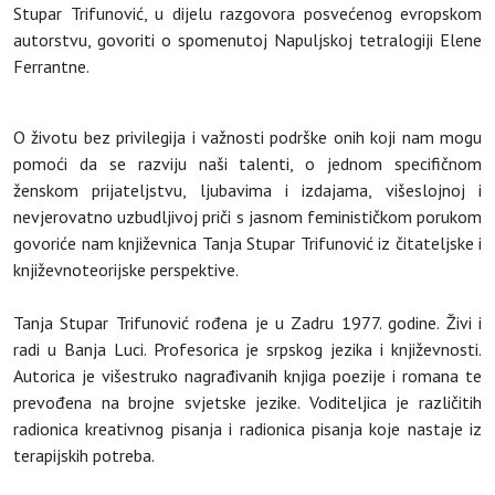
Stupar Trifunović, u dijelu razgovora posvećenog evropskom
autorstvu, govoriti o spomenutoj Napuljskoj tetralogiji Elene
Ferrantne.
O životu bez privilegija i važnosti podrške onih koji nam mogu
pomoći da se razviju naši talenti, o jednom specifičnom
ženskom prijateljstvu, ljubavima i izdajama, višeslojnoj i
nevjerovatno uzbudljivoj priči s jasnom feminističkom porukom
govoriće nam književnica Tanja Stupar Trifunović iz čitateljske i
književnoteorijske perspektive.
Tanja Stupar Trifunović rođena je u Zadru 1977. godine. Živi i
radi u Banja Luci. Profesorica je srpskog jezika i književnosti.
Autorica je višestruko nagrađivanih knjiga poezije i romana te
prevođena na brojne svjetske jezike. Voditeljica je različitih
radionica kreativnog pisanja i radionica pisanja koje nastaje iz
terapijskih potreba.