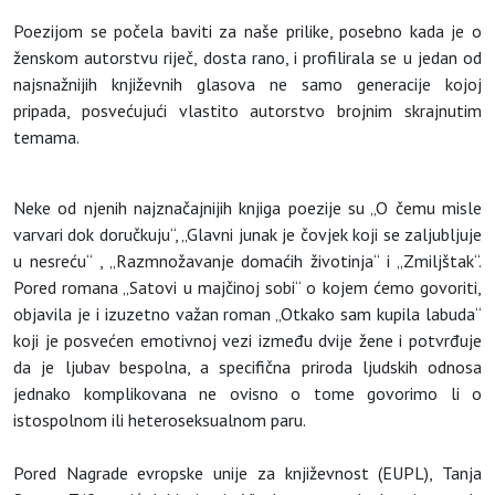
Poezijom se počela baviti za naše prilike, posebno kada je o
ženskom autorstvu riječ, dosta rano, i profilirala se u jedan od
najsnažnijih književnih glasova ne samo generacije kojoj
pripada, posvećujući vlastito autorstvo brojnim skrajnutim
temama.
Neke od njenih najznačajnijih knjiga poezije su „O čemu misle
varvari dok doručkuju“, „Glavni junak je čovjek koji se zaljubljuje
u nesreću“ , „Razmnožavanje domaćih životinja“ i „Zmiljštak“.
Pored romana „Satovi u majčinoj sobi“ o kojem ćemo govoriti,
objavila je i izuzetno važan roman „Otkako sam kupila labuda“
koji je posvećen emotivnoj vezi između dvije žene i potvrđuje
da je ljubav bespolna, a specifična priroda ljudskih odnosa
jednako komplikovana ne ovisno o tome govorimo li o
istospolnom ili heteroseksualnom paru.
Pored Nagrade evropske unije za književnost (EUPL), Tanja