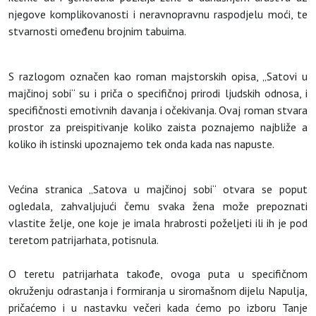
njegove komplikovanosti i neravnopravnu raspodjelu moći, te
stvarnosti omeđenu brojnim tabuima.
S razlogom označen kao roman majstorskih opisa, „Satovi u
majčinoj sobi“ su i priča o specifičnoj prirodi ljudskih odnosa, i
specifičnosti emotivnih davanja i očekivanja. Ovaj roman stvara
prostor za preispitivanje koliko zaista poznajemo najbliže a
koliko ih istinski upoznajemo tek onda kada nas napuste.
Većina stranica „Satova u majčinoj sobi“ otvara se poput
ogledala, zahvaljujući čemu svaka žena može prepoznati
vlastite želje, one koje je imala hrabrosti poželjeti ili ih je pod
teretom patrijarhata, potisnula.
O teretu patrijarhata takođe, ovoga puta u specifičnom
okruženju odrastanja i formiranja u siromašnom dijelu Napulja,
pričaćemo i u nastavku večeri kada ćemo po izboru Tanje