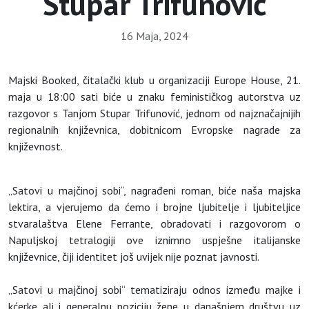
Stupar Trifunović
16 Maja, 2024
Majski Booked, čitalački klub u organizaciji Europe House, 21.
maja u 18:00 sati biće u znaku feminističkog autorstva uz
razgovor s Tanjom Stupar Trifunović, jednom od najznačajnijih
regionalnih književnica, dobitnicom Evropske nagrade za
književnost.
„Satovi u majčinoj sobi“, nagrađeni roman, biće naša majska
lektira, a vjerujemo da ćemo i brojne ljubitelje i ljubiteljice
stvaralaštva Elene Ferrante, obradovati i razgovorom o
Napuljskoj tetralogiji ove iznimno uspješne italijanske
književnice, čiji identitet još uvijek nije poznat javnosti.
„Satovi u majčinoj sobi“ tematiziraju odnos između majke i
kćerke ali i generalnu poziciju žene u današnjem društvu uz