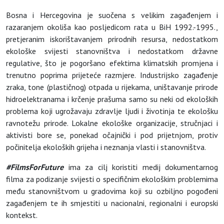
Bosna i Hercegovina je suočena s velikim zagađenjem i
razaranjem okoliša kao posljedicom rata u BiH 1992.-1995.,
pretjeranim iskorištavanjem prirodnih resursa, nedostatkom
ekološke svijesti stanovništva i nedostatkom državne
regulative, što je pogoršano efektima klimatskih promjena i
trenutno poprima prijeteće razmjere. Industrijsko zagađenje
zraka, tone (plastičnog) otpada u rijekama, uništavanje prirode
hidroelektranama i krčenje prašuma samo su neki od ekoloških
problema koji ugrožavaju zdravlje ljudi i životinja te ekološku
ravnotežu prirode. Lokalne ekološke organizacije, stručnjaci i
aktivisti bore se, ponekad očajnički i pod prijetnjom, protiv
počinitelja ekoloških grijeha i neznanja vlasti i stanovništva.
#FilmsForFuture
ima za cilj koristiti medij dokumentarnog
filma za podizanje svijesti o specifičnim ekološkim problemima
među stanovništvom u gradovima koji su ozbiljno pogođeni
zagađenjem te ih smjestiti u nacionalni, regionalni i europski
kontekst.