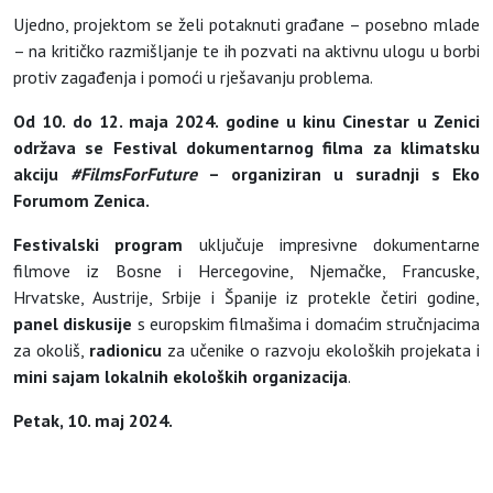
Ujedno, projektom se želi potaknuti građane – posebno mlade
– na kritičko razmišljanje te ih pozvati na aktivnu ulogu u borbi
protiv zagađenja i pomoći u rješavanju problema.
Od 10. do 12. maja 2024. godine u kinu Cinestar u Zenici
održava se Festival dokumentarnog filma za klimatsku
akciju
#FilmsForFuture
– organiziran u suradnji s Eko
Forumom Zenica.
Festivalski program
uključuje impresivne dokumentarne
filmove iz Bosne i Hercegovine, Njemačke, Francuske,
Hrvatske, Austrije, Srbije i Španije iz protekle četiri godine,
panel diskusije
s europskim filmašima i domaćim stručnjacima
za okoliš,
radionicu
za učenike o razvoju ekoloških projekata i
mini sajam lokalnih ekoloških organizacija
.
Petak, 10. maj 2024.