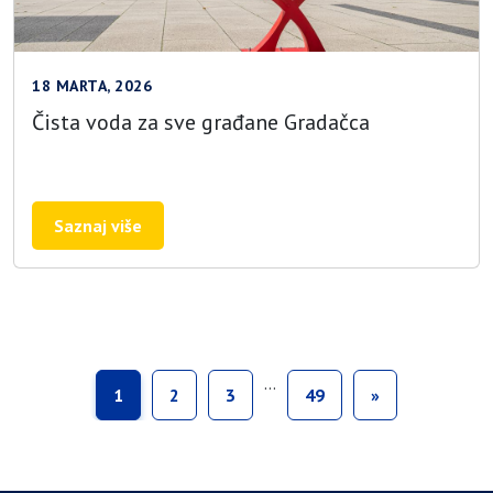
18 MARTA, 2026
Čista voda za sve građane Gradačca
Saznaj više
…
1
2
3
49
»