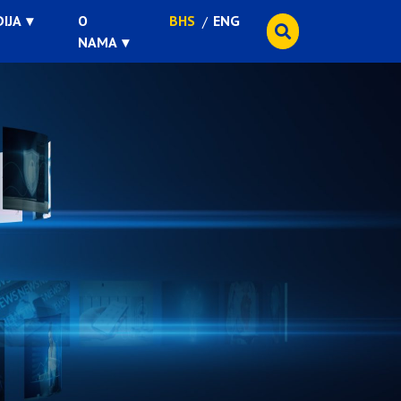
IJA
O
BHS
ENG
NAMA