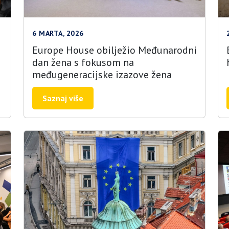
6 MARTA, 2026
Europe House obilježio Međunarodni
dan žena s fokusom na
međugeneracijske izazove žena
Saznaj više