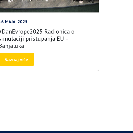
16 MAJA, 2025
#DanEvrope2025 Radionica o
simulaciji pristupanja EU –
Banjaluka
Saznaj više