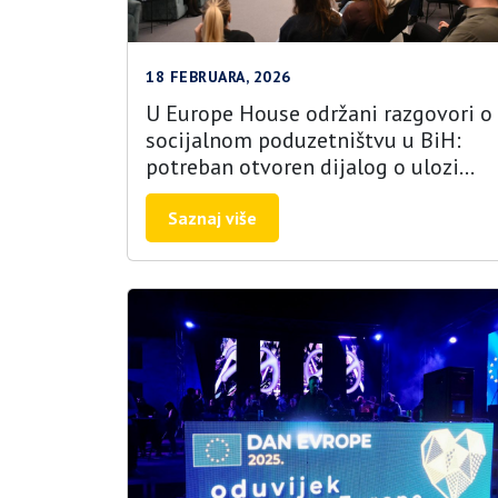
18 FEBRUARA, 2026
U Europe House održani razgovori o
socijalnom poduzetništvu u BiH:
potreban otvoren dijalog o ulozi
mladih, neiskorištenom potencijalu 
usklađivanju s prioritetima EU
Saznaj više