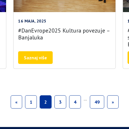
16 MAJA, 2025
#DanEvrope2025 Kultura povezuje –
Banjaluka
Saznaj više
…
«
1
2
3
4
49
»