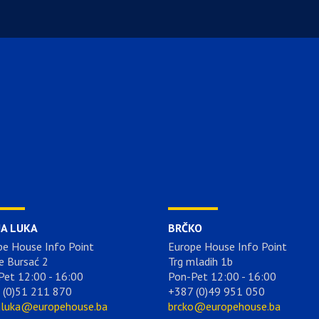
JA LUKA
BRČKO
pe House Info Point
Europe House Info Point
e Bursać 2
Trg mladih 1b
Pet 12:00 - 16:00
Pon-Pet 12:00 - 16:00
 (0)51 211 870
+387 (0)49 951 050
aluka@europehouse.ba
brcko@europehouse.ba