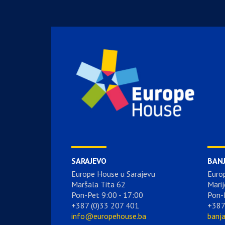
SARAJEVO
BAN
Europe House u Sarajevu
Euro
Maršala Tita 62
Marij
Pon-Pet 9:00 - 17:00
Pon-
+387 (0)33 207 401
+387
info@europehouse.ba
banj