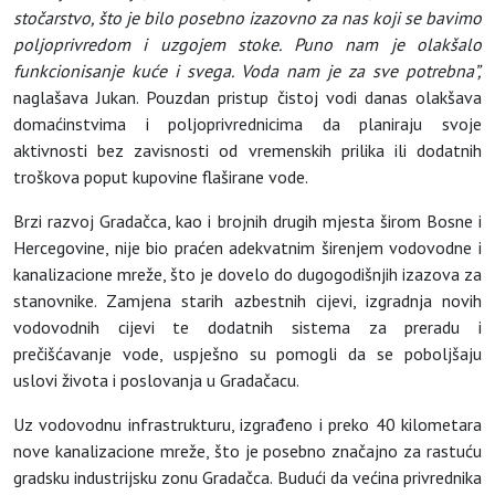
stočarstvo, što je bilo posebno izazovno za nas koji se bavimo
poljoprivredom i uzgojem stoke. Puno nam je olakšalo
funkcionisanje kuće i svega. Voda nam je za sve potrebna”,
naglašava Jukan. Pouzdan pristup čistoj vodi danas olakšava
domaćinstvima i poljoprivrednicima da planiraju svoje
aktivnosti bez zavisnosti od vremenskih prilika ili dodatnih
troškova poput kupovine flaširane vode.
Brzi razvoj Gradačca, kao i brojnih drugih mjesta širom Bosne i
Hercegovine, nije bio praćen adekvatnim širenjem vodovodne i
kanalizacione mreže, što je dovelo do dugogodišnjih izazova za
stanovnike. Zamjena starih azbestnih cijevi, izgradnja novih
vodovodnih cijevi te dodatnih sistema za preradu i
prečišćavanje vode, uspješno su pomogli da se poboljšaju
uslovi života i poslovanja u Gradačacu.
Uz vodovodnu infrastrukturu, izgrađeno i preko 40 kilometara
nove kanalizacione mreže, što je posebno značajno za rastuću
gradsku industrijsku zonu Gradačca. Budući da većina privrednika