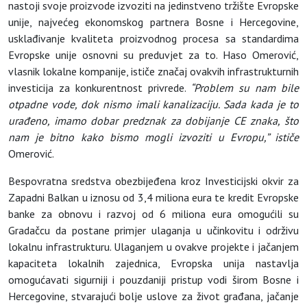
nastoji svoje proizvode izvoziti na jedinstveno tržište Evropske
unije, najvećeg ekonomskog partnera Bosne i Hercegovine,
usklađivanje kvaliteta proizvodnog procesa sa standardima
Evropske unije osnovni su preduvjet za to. Haso Omerović,
vlasnik lokalne kompanije, ističe značaj ovakvih infrastrukturnih
investicija za konkurentnost privrede.
“Problem su nam bile
otpadne vode, dok nismo imali kanalizaciju. Sada kada je to
urađeno, imamo dobar predznak za dobijanje CE znaka, što
nam je bitno kako bismo mogli izvoziti u Evropu,” ističe
Omerović.
Bespovratna sredstva obezbijeđena kroz Investicijski okvir za
Zapadni Balkan u iznosu od 3,4 miliona eura te kredit Evropske
banke za obnovu i razvoj od 6 miliona eura omogućili su
Gradačcu da postane primjer ulaganja u učinkovitu i održivu
lokalnu infrastrukturu. Ulaganjem u ovakve projekte i jačanjem
kapaciteta lokalnih zajednica, Evropska unija nastavlja
omogućavati sigurniji i pouzdaniji pristup vodi širom Bosne i
Hercegovine, stvarajući bolje uslove za život građana, jačanje