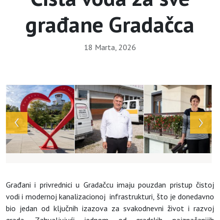
građane Gradačca
18 Marta, 2026
Array
Građani i privrednici u Gradačcu imaju pouzdan pristup čistoj
vodi i modernoj kanalizacionoj infrastrukturi, što je donedavno
bio jedan od ključnih izazova za svakodnevni život i razvoj
grada. Zahvaljujući jednom od gradskih najznačanijih