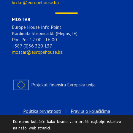
brcko@europehouse.ba
MOSTAR
Europe House Info Point
Kardinala Stepinca bb (Mepas, IV)
Pon-Pet 12:00 - 16:00
+387 (0)36 320 137
mostar@europehouse.ba
Projekat finansira Evropska unija
Politika privatnosti
|
Pravila o kolačićima
Koristimo kolačiće kako bismo vam pružili najbolje iskustvo
na našoj web stranici.