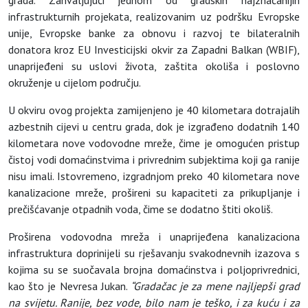
infrastrukturnih projekata, realizovanim uz podršku Evropske
unije, Evropske banke za obnovu i razvoj te bilateralnih
donatora kroz EU Investicijski okvir za Zapadni Balkan (WBIF),
unaprijeđeni su uslovi života, zaštita okoliša i poslovno
okruženje u cijelom području.
U okviru ovog projekta zamijenjeno je 40 kilometara dotrajalih
azbestnih cijevi u centru grada, dok je izgrađeno dodatnih 140
kilometara nove vodovodne mreže, čime je omogućen pristup
čistoj vodi domaćinstvima i privrednim subjektima koji ga ranije
nisu imali. Istovremeno, izgradnjom preko 40 kilometara nove
kanalizacione mreže, prošireni su kapaciteti za prikupljanje i
prečišćavanje otpadnih voda, čime se dodatno štiti okoliš.
Proširena vodovodna mreža i unaprijeđena kanalizaciona
infrastruktura doprinijeli su rješavanju svakodnevnih izazova s
kojima su se suočavala brojna domaćinstva i poljoprivrednici,
kao što je Nevresa Jukan.
“Gradačac je za mene najljepši grad
na svijetu. Ranije, bez vode, bilo nam je teško, i za kuću i za