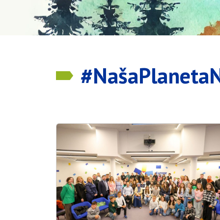
#NašaPlaneta