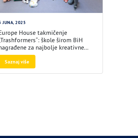
5 JUNA, 2025
Europe House takmičenje
„Trashformers“: škole širom BiH
nagrađene za najbolje kreativne
ideje za ekološke akcije i projekte
smanjenja otpada
Saznaj više