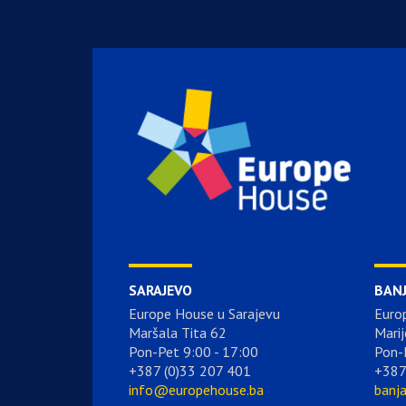
SARAJEVO
BAN
Europe House u Sarajevu
Euro
Maršala Tita 62
Marij
Pon-Pet 9:00 - 17:00
Pon-
+387 (0)33 207 401
+387
info@europehouse.ba
banj