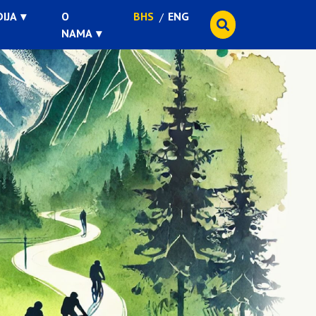
IJA
O
BHS
ENG
NAMA