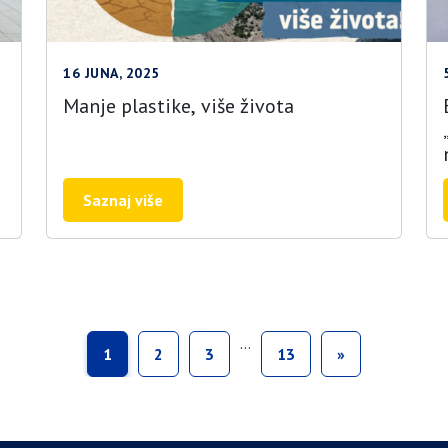
16 JUNA, 2025
Manje plastike, više života
Saznaj više
…
1
2
3
13
»