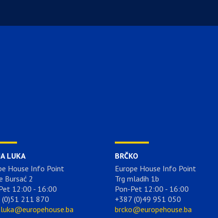
JA LUKA
BRČKO
pe House Info Point
Europe House Info Point
e Bursać 2
Trg mladih 1b
Pet 12:00 - 16:00
Pon-Pet 12:00 - 16:00
 (0)51 211 870
+387 (0)49 951 050
aluka@europehouse.ba
brcko@europehouse.ba