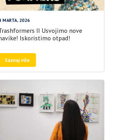
4 MARTA, 2026
Trashformers II Usvojimo nove
navike! Iskoristimo otpad!
Saznaj više