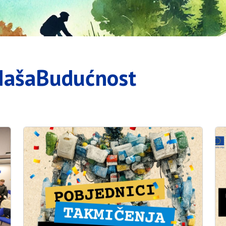
NašaBudućnost