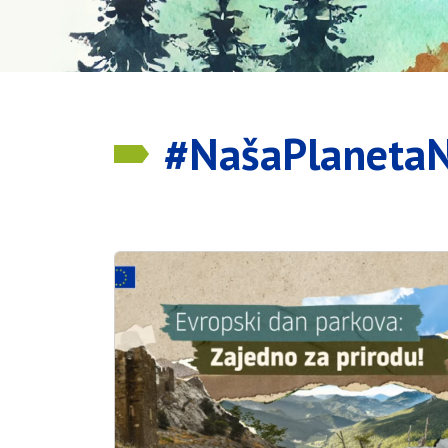
#NašaPlaneta