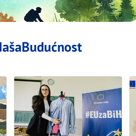
NašaBudućnost