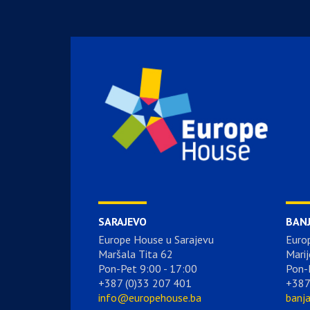
SARAJEVO
BAN
Europe House u Sarajevu
Euro
Maršala Tita 62
Marij
Pon-Pet 9:00 - 17:00
Pon-
+387 (0)33 207 401
+387
info@europehouse.ba
banj