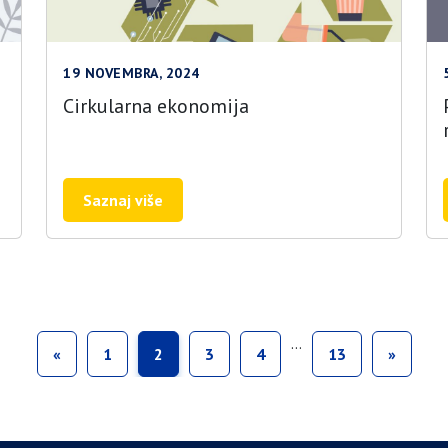
19 NOVEMBRA, 2024
Cirkularna ekonomija
Saznaj više
…
«
1
2
3
4
13
»