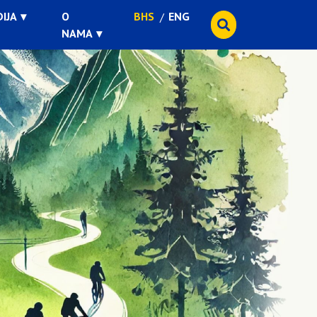
IJA
O
BHS
ENG
NAMA