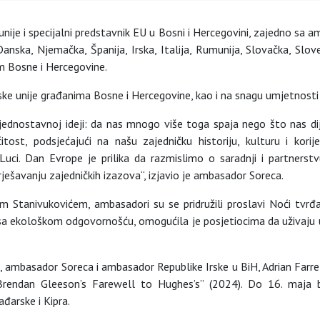
nije i specijalni predstavnik EU u Bosni i Hercegovini, zajedno s
Danska, Njemačka, Španija, Irska, Italija, Rumunija, Slovačka, Slov
m Bosne i Hercegovine.
pske unije građanima Bosne i Hercegovine, kao i na snagu umjetnosti
 jednostavnoj ideji: da nas mnogo više toga spaja nego što nas di
čitost, podsjećajući na našu zajedničku historiju, kulturu i kori
uci. Dan Evrope je prilika da razmislimo o saradnji i partners
ešavanju zajedničkih izazova“, izjavio je ambasador Soreca.
Stanivukovićem, ambasadori su se pridružili proslavi Noći tvrđav
nu sa ekološkom odgovornošću, omogućila je posjetiocima da uživaju 
ambasador Soreca i ambasador Republike Irske u BiH, Adrian Farrell
rendan Gleeson’s Farewell to Hughes’s” (2024). Do 16. maja bi
đarske i Kipra.