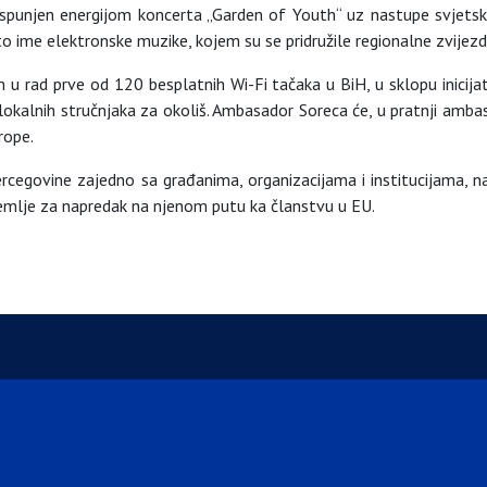
spunjen energijom koncerta „Garden of Youth“ uz nastupe svjetski
to ime elektronske muzike, kojem su se pridružile regionalne zvijez
 u rad prve od 120 besplatnih Wi-Fi tačaka u BiH, u sklopu inicij
lokalnih stručnjaka za okoliš. Ambasador Soreca će, u pratnji amba
rope.
rcegovine zajedno sa građanima, organizacijama i institucijama, 
 zemlje za napredak na njenom putu ka članstvu u EU.