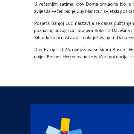
U večernjim satima, krov Doma omladine bio je i
zvijezda večeri bio je Guy Mantzur, svjetski pozna
Posjeta Banjoj Luci nastavlja se danas puštanjem
poznatog putopisca i blogera Roberta Dacešina i 
Bihać kako bi nastavio sa obilježavanjem Dana Ev
Dan Evrope 2026. obilježava se širom Bosne i He
unije i Bosne i Hercegovine te ističući potencijal