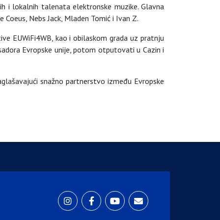
h i lokalnih talenata elektronske muzike. Glavna
de Coeus, Nebs Jack, Mladen Tomić i Ivan Z.
ative EUWiFi4WB, kao i obilaskom grada uz pratnju
sadora Evropske unije, potom otputovati u Cazin i
naglašavajući snažno partnerstvo između Evropske