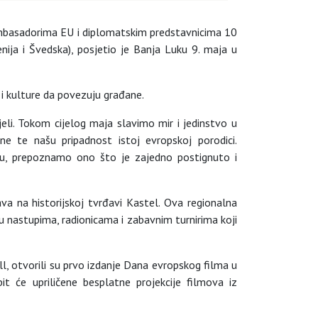
a ambasadorima EU i diplomatskim predstavnicima 10
enija i Švedska), posjetio je Banja Luku 9. maja u
 i kulture da povezuju građane.
jeli. Tokom cijelog maja slavimo mir i jedinstvo u
jene te našu pripadnost istoj evropskoj porodici.
tvu, prepoznamo ono što je zajedno postignuto i
a na historijskoj tvrđavi Kastel. Ova regionalna
u nastupima, radionicama i zabavnim turnirima koji
, otvorili su prvo izdanje Dana evropskog filma u
t će upriličene besplatne projekcije filmova iz