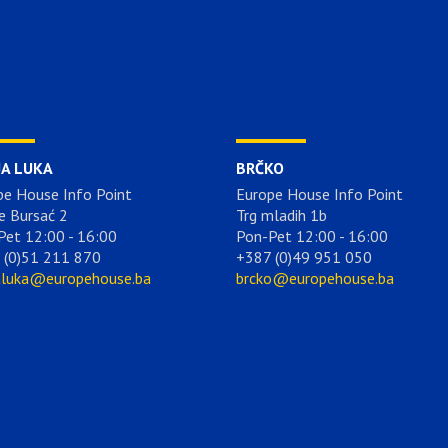
JA LUKA
BRČKO
pe House Info Point
Europe House Info Point
e Bursać 2
Trg mladih 1b
Pet 12:00 - 16:00
Pon-Pet 12:00 - 16:00
 (0)51 211 870
+387 (0)49 951 050
aluka@europehouse.ba
brcko@europehouse.ba