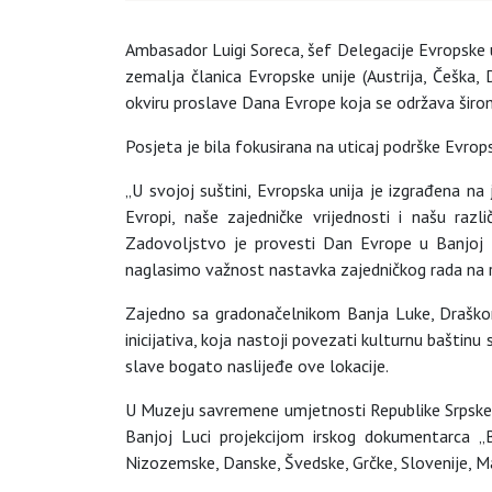
Ambasador Luigi Soreca, šef Delegacije Evropske u
zemalja članica Evropske unije (Austrija, Češka, 
okviru proslave Dana Evrope koja se održava širo
Posjeta je bila fokusirana na uticaj podrške Evro
„U svojoj suštini, Evropska unija je izgrađena na
Evropi, naše zajedničke vrijednosti i našu razli
Zadovoljstvo je provesti Dan Evrope u Banjoj L
naglasimo važnost nastavka zajedničkog rada na rj
Zajedno sa gradonačelnikom Banja Luke, Draškom 
inicijativa, koja nastoji povezati kulturnu bašti
slave bogato naslijeđe ove lokacije.
U Muzeju savremene umjetnosti Republike Srpske, 
Banjoj Luci projekcijom irskog dokumentarca „B
Nizozemske, Danske, Švedske, Grčke, Slovenije, Ma