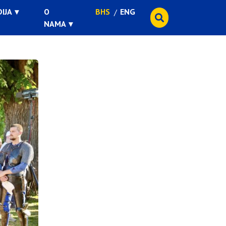
IJA
O
BHS
ENG
NAMA