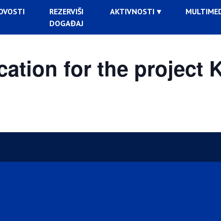
OVOSTI
REZERVIŠI
AKTIVNOSTI
MULTIMED
DOGAĐAJ
tion for the project K