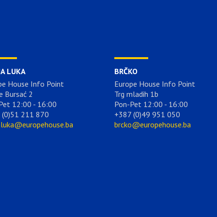
JA LUKA
BRČKO
pe House Info Point
Europe House Info Point
e Bursać 2
Trg mladih 1b
Pet 12:00 - 16:00
Pon-Pet 12:00 - 16:00
 (0)51 211 870
+387 (0)49 951 050
aluka@europehouse.ba
brcko@europehouse.ba