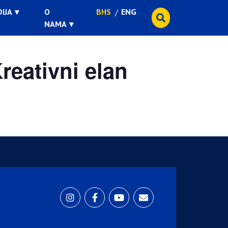
IJA
O
BHS
ENG
NAMA
reativni elan