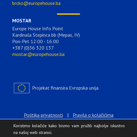
brcko@europehouse.ba
MOSTAR
Europe House Info Point
Kardinala Stepinca bb (Mepas, IV)
Pon-Pet 12:00 - 16:00
+387 (0)36 320 137
mostar@europehouse.ba
Projekat finansira Evropska unija
Politika privatnosti
|
Pravila o kolačićima
Koristimo kolačiće kako bismo vam pružili najbolje iskustvo
na našoj web stranici.