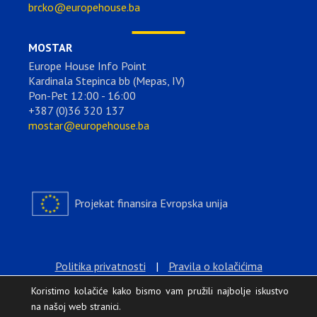
brcko@europehouse.ba
MOSTAR
Europe House Info Point
Kardinala Stepinca bb (Mepas, IV)
Pon-Pet 12:00 - 16:00
+387 (0)36 320 137
mostar@europehouse.ba
Projekat finansira Evropska unija
Politika privatnosti
|
Pravila o kolačićima
Koristimo kolačiće kako bismo vam pružili najbolje iskustvo
na našoj web stranici.