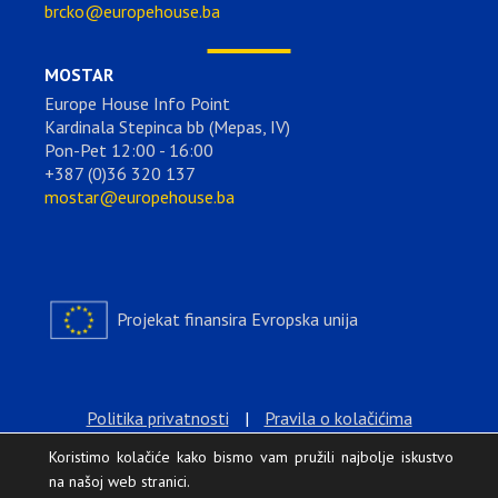
brcko@europehouse.ba
MOSTAR
Europe House Info Point
Kardinala Stepinca bb (Mepas, IV)
Pon-Pet 12:00 - 16:00
+387 (0)36 320 137
mostar@europehouse.ba
Projekat finansira Evropska unija
Politika privatnosti
|
Pravila o kolačićima
Koristimo kolačiće kako bismo vam pružili najbolje iskustvo
na našoj web stranici.