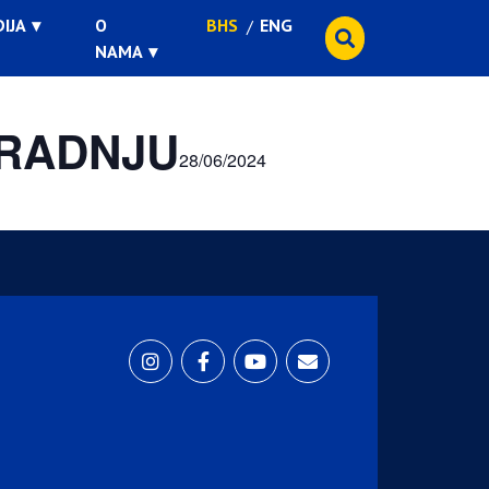
IJA
O
BHS
ENG
NAMA
GRADNJU
28/06/2024