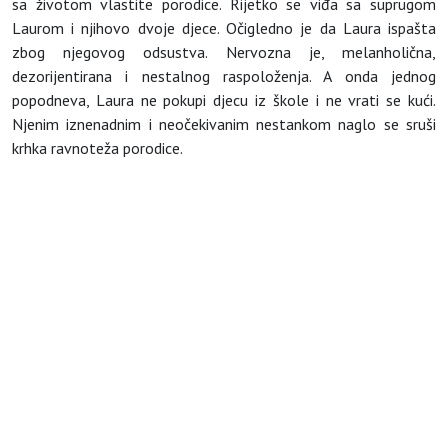
sa životom vlastite porodice. Rijetko se viđa sa suprugom
Laurom i njihovo dvoje djece. Očigledno je da Laura ispašta
zbog njegovog odsustva. Nervozna je, melanholična,
dezorijentirana i nestalnog raspoloženja. A onda jednog
popodneva, Laura ne pokupi djecu iz škole i ne vrati se kući.
Njenim iznenadnim i neočekivanim nestankom naglo se sruši
krhka ravnoteža porodice.