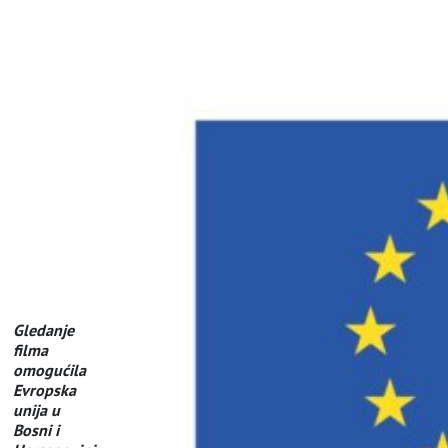
Gledanje
filma
omogućila
Evropska
unija u
Bosni i