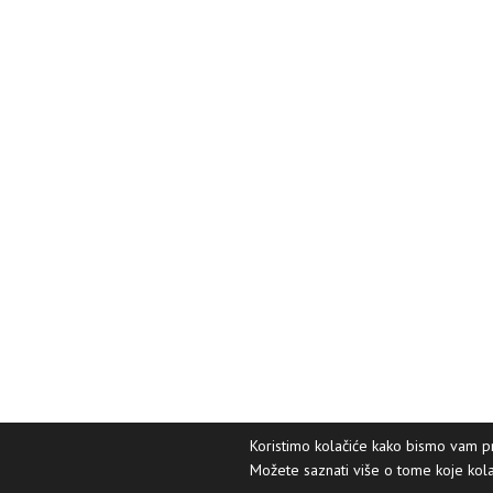
Koristimo kolačiće kako bismo vam pru
Možete saznati više o tome koje kolačić