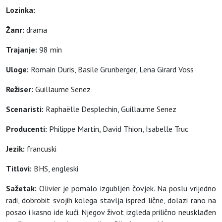
Lozinka:
Žanr:
drama
Trajanje:
98 min
Uloge:
Romain Duris, Basile Grunberger, Lena Girard Voss
Režiser:
Guillaume Senez
Scenaristi:
Raphaëlle Desplechin, Guillaume Senez
Producenti:
Philippe Martin, David Thion, Isabelle Truc
Jezik:
francuski
Titlovi:
BHS, engleski
Sažetak:
Olivier je pomalo izgubljen čovjek. Na poslu vrijedno
radi, dobrobit svojih kolega stavlja ispred lične, dolazi rano na
posao i kasno ide kući. Njegov život izgleda prilično neusklađen