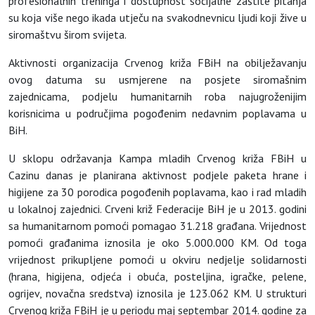
profesionalnih treninga i dostupnost socijalne zaštite pitanja
su koja više nego ikada utječu na svakodnevnicu ljudi koji žive u
siromaštvu širom svijeta.
Aktivnosti organizacija Crvenog križa FBiH na obilježavanju
ovog datuma su usmjerene na posjete siromašnim
zajednicama, podjelu humanitarnih roba najugroženijim
korisnicima u područjima pogođenim nedavnim poplavama u
BiH.
U sklopu održavanja Kampa mladih Crvenog križa FBiH u
Cazinu danas je planirana aktivnost podjele paketa hrane i
higijene za 30 porodica pogođenih poplavama, kao i rad mladih
u lokalnoj zajednici. Crveni križ Federacije BiH je u 2013. godini
sa humanitarnom pomoći pomagao 31.218 građana. Vrijednost
pomoći građanima iznosila je oko 5.000.000 KM. Od toga
vrijednost prikupljene pomoći u okviru nedjelje solidarnosti
(hrana, higijena, odjeća i obuća, posteljina, igračke, pelene,
ogrijev, novačna sredstva) iznosila je 123.062 KM. U strukturi
Crvenog križa FBiH je u periodu maj septembar 2014. godine za