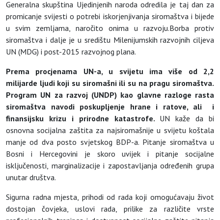
Generalna skupština Ujedinjenih naroda odredila je taj dan za
promicanje svijesti o potrebi iskorjenjivanja siromaštva i bijede
u svim zemljama, naročito onima u razvoju.Borba protiv
siromaštva i dalje je u središtu Milenijumskih razvojnih ciljeva
UN (MDG) i post-2015 razvojnog plana.
Prema procjenama UN-a, u svijetu ima više od 2,2
milijarde ljudi koji su siromašni ili su na pragu siromaštva.
Program UN za razvoj (UNDP) kao glavne razloge rasta
siromaštva navodi poskupljenje hrane i ratove, ali i
finansijsku krizu i prirodne katastrofe.
UN kaže da bi
osnovna socijalna zaštita za najsiromašnije u svijetu koštala
manje od dva posto svjetskog BDP-a. Pitanje siromaštva u
Bosni i Hercegovini je skoro uvijek i pitanje socijalne
isključenosti, marginalizacije i zapostavljanja određenih grupa
unutar društva.
Sigurna radna mjesta, prihodi od rada koji omogućavaju život
dostojan čovjeka, uslovi rada, prilike za različite vrste