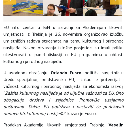
EU info centar u BiH u saradnji sa Akademijom likovnih
umjetnosti iz Trebinja je 26. novembra organizovao izložbu
umjetničkih radova studenata na temu kulturnog i prirodnog
naslijeđa. Nakon otvaranja izložbe posjetioci su imali priliku
učestvovati u panel diskusiji o EU programima u oblasti
kulturnog i prirodnog naslijeđa.
U uvodnom obraćanju,
Orlando Fusco
, politički savjetnik u
Uredu specijalnog predstavnika EU, istakao je potencijal i
važnost kulturnog i prirodnog naslijeđa za ekonomski razvoj.
“
Zaštita kulturnog naslijeđa je od ključne važnosti za EU. Ono
obogaćuje društva i zajednice. Promoviše uzajamno
poštovanje. Dakle, EU podržava i nastaviti će podržavati
obnovu bh. kulturnog naslijeđa
“, kazao je Fusco.
Prodekan Akademije likovnih umjetnosti Trebinje,
Veselin