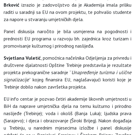
Brković
izrazio je zadovoljstvo da je Akademija imala priliku
raditi u saradnji sa EU na ovom projektu, te pohvalio studente
za napore u stvaranju umjetničkih djela.
Panel diskusija naročito je bila usmjerena na pogodnosti i
prednosti EU programa u razvoju bh. zajednica kroz turizam i
promovisanje kulturnog i prirodnog naslijeđa.
Svjetlana Vuletić
, pomoćnica načelnika Odjeljenja za privredu i
društvene djalatnosti Opštine Trebinje predstavila je rezultate
projekta prekogranične saradnje “
Unapređenje turizma i ulične
signalizacije
” kojeg finansira EU, naglašavajući koristi koje je
Trebinje dobilo nakon završetka projekta.
EU info centar je pozvao četiri akademije likovnih umjetnosti u
BiH da naprave umjetnička djela na temu kulturno i prirodno
naslijeđe (Trebinje); voda i okoliš (Banja Luka); ljudska prava
(Sarajevo); i djeca i obrazovanje (Široki Brijeg). Nakon događaja
u Trebinju, u narednim mjesecima izložbe i panel diskusije
održati će se u Banjaluci, Sarajevu i Širokom Brijegu. Završna