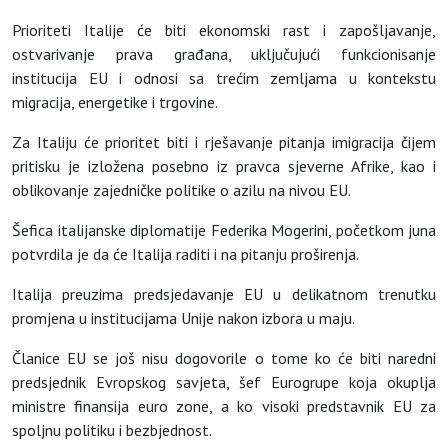
Prioriteti Italije će biti ekonomski rast i zapošljavanje,
ostvarivanje prava građana, uključujući funkcionisanje
institucija EU i odnosi sa trećim zemljama u kontekstu
migracija, energetike i trgovine.
Za Italiju će prioritet biti i rješavanje pitanja imigracija čijem
pritisku je izložena posebno iz pravca sjeverne Afrike, kao i
oblikovanje zajedničke politike o azilu na nivou EU.
Šefica italijanske diplomatije Federika Mogerini, početkom juna
potvrdila je da će Italija raditi i na pitanju proširenja.
Italija preuzima predsjedavanje EU u delikatnom trenutku
promjena u institucijama Unije nakon izbora u maju.
Članice EU se još nisu dogovorile o tome ko će biti naredni
predsjednik Evropskog savjeta, šef Eurogrupe koja okuplja
ministre finansija euro zone, a ko visoki predstavnik EU za
spoljnu politiku i bezbjednost.