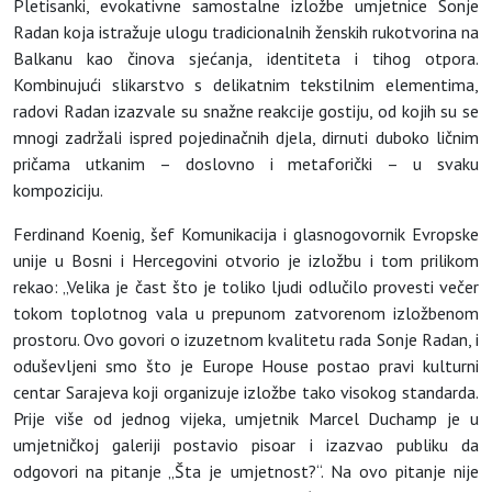
Pletisanki, evokativne samostalne izložbe umjetnice Sonje
Radan koja istražuje ulogu tradicionalnih ženskih rukotvorina na
Balkanu kao činova sjećanja, identiteta i tihog otpora.
Kombinujući slikarstvo s delikatnim tekstilnim elementima,
radovi Radan izazvale su snažne reakcije gostiju, od kojih su se
mnogi zadržali ispred pojedinačnih djela, dirnuti duboko ličnim
pričama utkanim – doslovno i metaforički – u svaku
kompoziciju.
Ferdinand Koenig, šef Komunikacija i glasnogovornik Evropske
unije u Bosni i Hercegovini otvorio je izložbu i tom prilikom
rekao: „Velika je čast što je toliko ljudi odlučilo provesti večer
tokom toplotnog vala u prepunom zatvorenom izložbenom
prostoru. Ovo govori o izuzetnom kvalitetu rada Sonje Radan, i
oduševljeni smo što je Europe House postao pravi kulturni
centar Sarajeva koji organizuje izložbe tako visokog standarda.
Prije više od jednog vijeka, umjetnik Marcel Duchamp je u
umjetničkoj galeriji postavio pisoar i izazvao publiku da
odgovori na pitanje „Šta je umjetnost?“. Na ovo pitanje nije