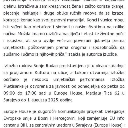
cjelinu. Istraživala sam kreativnost žena i zašto koriste tkanje,
pletenje, heklanje i druge oblike ručnih radova da se izraze,
koristeći konac kao svoj osnovni materijal. Konci i vunice mogu
biti viđeni kao metafore i simboli u našim životima na toliko
načina. Možda imamo različita naslijeđa i vlastite životne priče
i iskustva, ali smo ovdje večeras povezani ljubavlju prema
umjetnosti, poštovanjem prema drugima i sposobnošću da
slušamo i učimo iz njihovih priča,” istakla je autorica izložbe.
Izložba radova Sonje Radan predstavljena je u okviru saradnje
sa programom Kultura na ulice, a tokom otvaranja izložbe
održano je nekoliko umjetničkih performansa. Izložba
Pletisanke je otvorena za javnost od ponedjeljka do petka od
09:00 do 17:00 sati u Europe House, Maršala Tita 62 u
Sarajevo do 1. augusta 2025. godine.
Europe House je dugoročni komunikacijski projekat Delegacije
Evropske unije u Bosni i Hercegovini, koji zamjenjuje EU info
centar u BiH, sa centralnim uredom u Sarajevu (Europe House) i