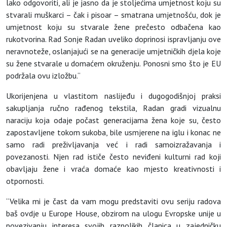
lako odgovoriti, ali je jasno da je stoljećima umjetnost koju su
stvarali muškarci – čak i pisoar – smatrana umjetnošću, dok je
umjetnost koju su stvarale žene prečesto odbačena kao
rukotvorina. Rad Sonje Radan uveliko doprinosi ispravljanju ove
neravnoteže, oslanjajući se na generacije umjetničkih djela koje
su žene stvarale u domaćem okruženju. Ponosni smo što je EU
podržala ovu izložbu.“
Ukorijenjena u vlastitom naslijeđu i dugogodišnjoj praksi
sakupljanja ručno rađenog tekstila, Radan gradi vizualnu
naraciju koja odaje počast generacijama žena koje su, često
zapostavljene tokom sukoba, bile usmjerene na iglu i konac ne
samo radi preživljavanja već i radi samoizražavanja i
povezanosti. Njen rad ističe često neviđeni kulturni rad koji
obavljaju žene i vraća domaće kao mjesto kreativnosti i
otpornosti.
“Velika mi je čast da vam mogu predstaviti ovu seriju radova
baš ovdje u Europe House, obzirom na ulogu Evropske unije u
povezivanju interesa svojih raznolikih članica u zajedničku