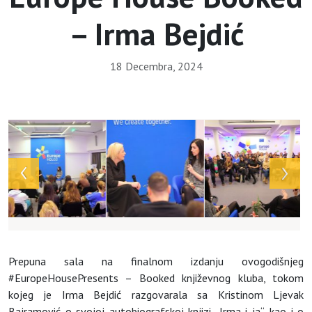
– Irma Bejdić
18 Decembra, 2024
Array
Prepuna sala na finalnom izdanju ovogodišnjeg
#EuropeHousePresents – Booked književnog kluba, tokom
kojeg je Irma Bejdić razgovarala sa Kristinom Ljevak
Bajramović o svojoj autobiografskoj knjizi „Irma i ja“, kao i o