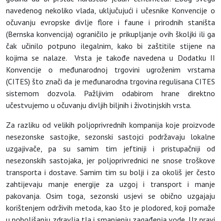
navedenog nekoliko vlada, uključujući i učesnike Konvencije o
očuvanju evropske divlje flore i faune i prirodnih staništa
(Bernska konvencija) ograničilo je prikupljanje ovih školjki ili ga
čak učinilo potpuno ilegalnim, kako bi zaštitile stijene na
kojima se nalaze. Vrsta je takođe navedena u Dodatku II
Konvencije o međunarodnoj trgovini ugroženim vrstama
(CITES) što znači da je međunarodna trgovina regulisana CITES
sistemom dozvola. Pažljivim odabirom hrane direktno
učestvujemo u očuvanju divljih biljnih i životinjskih vrsta.
Za razliku od velikih poljoprivrednih kompanija koje proizvode
nesezonske sastojke, sezonski sastojci podržavaju lokalne
uzgajivače, pa su samim tim jeftiniji i pristupačniji od
nesezonskih sastojaka, jer poljoprivrednici ne snose troškove
transporta i dostave. Samim tim su bolji i za okoliš jer često
zahtijevaju manje energije za uzgoj i transport i manje
pakovanja. Osim toga, sezonski usjevi se obično uzgajaju
korištenjem održivih metoda, kao što je plodored, koji pomaže
u poboljšanju zdravlja tla i smanjenju zagađenja vode. Uz pravi