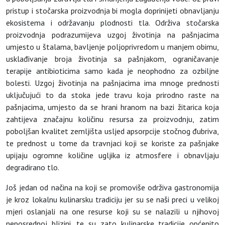
pristup i stočarska proizvodnja bi mogla doprinijeti obnavljanju
ekosistema i održavanju plodnosti tla. Održiva stočarska
proizvodnja podrazumijeva uzgoj životinja na pašnjacima
umjesto u štalama, bavljenje poljoprivredom u manjem obimu,
usklađivanje broja životinja sa pašnjakom, ograničavanje
terapije antibioticima samo kada je neophodno za ozbiljne
bolesti. Uzgoj životinja na pašnjacima ima mnoge prednosti
uključujući to da stoka jede travu koja prirodno raste na
pašnjacima, umjesto da se hrani hranom na bazi žitarica koja
zahtijeva značajnu količinu resursa za proizvodnju, zatim
poboljšan kvalitet zemljišta usljed apsorpcije stočnog đubriva,
te prednost u tome da travnjaci koji se koriste za pašnjake
upijaju ogromne količine ugljika iz atmosfere i obnavljaju
degradirano tlo.
Još jedan od načina na koji se promoviše održiva gastronomija
je kroz lokalnu kulinarsku tradiciju jer su se naši preci u velikoj
mjeri oslanjali na one resurse koji su se nalazili u njihovoj
neposrednoj blizini, te su zato kulinarske tradicije općenito