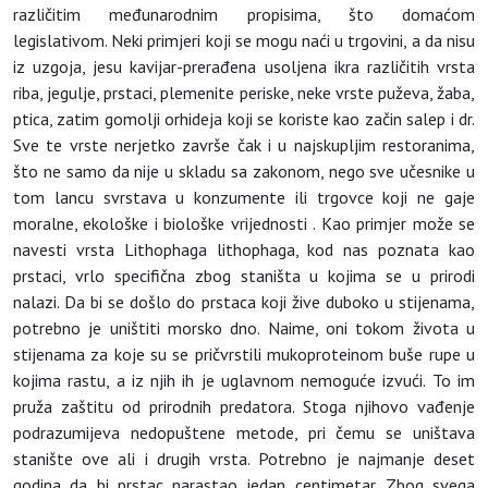
različitim međunarodnim propisima, što domaćom
legislativom. Neki primjeri koji se mogu naći u trgovini, a da nisu
iz uzgoja, jesu kavijar-prerađena usoljena ikra različitih vrsta
riba, jegulje, prstaci, plemenite periske, neke vrste puževa, žaba,
ptica, zatim gomolji orhideja koji se koriste kao začin salep i dr.
Sve te vrste nerjetko završe čak i u najskupljim restoranima,
što ne samo da nije u skladu sa zakonom, nego sve učesnike u
tom lancu svrstava u konzumente ili trgovce koji ne gaje
moralne, ekološke i biološke vrijednosti . Kao primjer može se
navesti vrsta Lithophaga lithophaga, kod nas poznata kao
prstaci, vrlo specifična zbog staništa u kojima se u prirodi
nalazi. Da bi se došlo do prstaca koji žive duboko u stijenama,
potrebno je uništiti morsko dno. Naime, oni tokom života u
stijenama za koje su se pričvrstili mukoproteinom buše rupe u
kojima rastu, a iz njih ih je uglavnom nemoguće izvući. To im
pruža zaštitu od prirodnih predatora. Stoga njihovo vađenje
podrazumijeva nedopuštene metode, pri čemu se uništava
stanište ove ali i drugih vrsta. Potrebno je najmanje deset
godina da bi prstac narastao jedan centimetar. Zbog svega