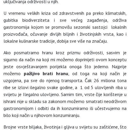
uključivanja održivosti u njih.
U vremenu velikih kriza od zdravstvenih pa preko klimatskih,
gubitka biodiverziteta i sve većeg zagađenja, održiva
gastronomija kojom se promovišu sezonski sastojci lokalnih
proizvođača, očuvanje divljih biljnih i životinjskih vrsta, kao i
lokalne kulinarske tradicije, dobija sve više na značaju.
Ako posmatramo hranu kroz prizmu održivosti, sasvim je
sigurno da način na koji mi možemo doprinijeti ovom konceptu
jeste osvještavanjem porijekla onoga što jedemo. Najprije
možemo
pažljivo brati hranu
, od toga na koji način je
uzgojena, pa sve do njenog transporta. Čak 26 miliona tona
ribe se izlovi ilegalno svake godine, a 1 od 5 ulovljenih riba u
svijetu je Ilegalno ulovljeno. Samim tim, vrste čije korištenje u
ishrani nije u skladu sa zakonom možemo smatrati neodrživom
gastronomijom i odbiti da ih konzumiramo ili učestvujemo na
bilo koji način u njihovom konzumiranju.
Brojne vrste biljaka, životinja i gljiva u svijetu su zaštićene, što