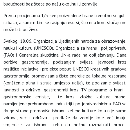
budućnosti bez štete po našu okolinu ili zdravlje.
Prema procjenama 1/3 sve proizvedene hrane trenutno se gubi
ili baca, a samim tim se rasipaju resursi, što ni u kom slučaju ne
može biti održivo.
Svakog 18.06. Organizacija Ujedinjenih naroda za obrazovanje,
nauku i kulturu (UNESCO), Organizacija za hranu i poljoprivredu
(FAO) i Generalna skupština UN-a rade na obilježavanju Dana
održive gastronomije, podizanjem svijesti javnosti kroz
različite inicijative i projekte poput UNESCO kreativnih gradova
gastronomije, promovisanja čiste energije za lokalne restorane
(korištenje plina i struje umjesto uglja), te podizanje svijesti
javnosti o održivoj gastronomiji kroz TV programe o hrani i
gastronomske emisije, te kroz izložbe kulture hrane,
namijenjene prehrambenoj industriji i poljoprivrednicima. FAO sa
druge strane promoviše ishranu zelene kulture koja nije samo
zdrava, već i održiva i predlaže da zemlje koje već imaju
smjernice za ishranu treba da počnu razmatrati proces