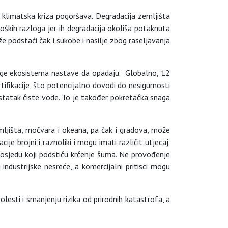
e klimatska kriza pogoršava. Degradacija zemljišta
loških razloga jer ih degradacija okoliša potaknuta
 podstaći čak i sukobe i nasilje zbog raseljavanja
sluge ekosistema nastave da opadaju. Globalno, 12
ifikacije, što potencijalno dovodi do nesigurnosti
ostatak čiste vode. To je također pokretačka snaga
ljišta, močvara i okeana, pa čak i gradova, može
je brojni i raznoliki i mogu imati različit utjecaj.
 posjedu koji podstiču krčenje šuma. Ne provođenje
dustrijske nesreće, a komercijalni pritisci mogu
olesti i smanjenju rizika od prirodnih katastrofa, a