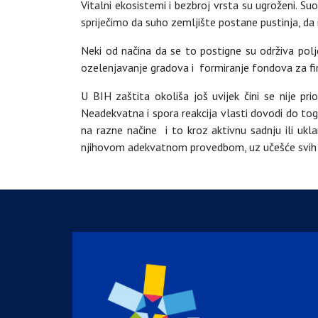
Vitalni ekosistemi i bezbroj vrsta su ugroženi. S
spriječimo da suho zemljište postane pustinja, da i
Neki od načina da se to postigne su održiva polj
ozelenjavanje gradova i formiranje fondova za fin
U BIH zaštita okoliša još uvijek čini se nije pr
Neadekvatna i spora reakcija vlasti dovodi do tog
na razne načine i to kroz aktivnu sadnju ili ukl
njihovom adekvatnom provedbom, uz učešće svih 