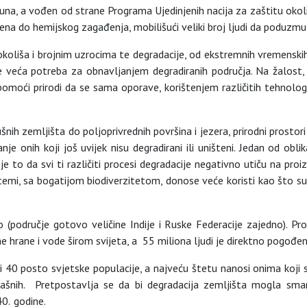
 juna, a vođen od strane Programa Ujedinjenih nacija za zaštitu okol
na do hemijskog zagađenja, mobilišući veliki broj ljudi da poduzmu a
oliša i brojnim uzrocima te degradacije, od ekstremnih vremenskih 
sve veća potreba za obnavljanjem degradiranih područja. Na žalost,
pomoći prirodi da se sama oporave, korištenjem različitih tehnol
šnih zemljišta do poljoprivrednih površina i jezera, prirodni prostor
nje onih koji još uvijek nisu degradirani ili uništeni. Jedan od ob
je to da svi ti različiti procesi degradacije negativno utiču na proi
temi, sa bogatijom biodiverzitetom, donose veće koristi kao što su pl
o (područje gotovo veličine Indije i Ruske Federacije zajedno). P
ihe hrane i vode širom svijeta, a 55 miliona ljudi je direktno pogođ
ili 40 posto svjetske populacije, a najveću štetu nanosi onima koj
romašnih. Pretpostavlja se da bi degradacija zemljišta mogla sm
40. godine.