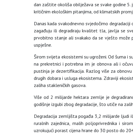
dan zaštite okoliša obilježava se svake godine 5.
kritičnim ekološkim pitanjima, od klimatskih promje
Danas kada svakodnevno svjedočimo degradaciji ok
zagađuju ili degradiraju kvalitet tla, javlja se 
prvobitno stanje ali svakako da se vješto može 
uspješne.
Širom svijeta ekosistemi su ugroženi. Od šuma i su
na prekretnici i potrebna im je obnova ali i očuva
pustinja je dezertifikacija. Razlog više za obnovu 
drugih dobara i usluga ekosistema. Zdraviji ekosis
zaliha stakleničkih gasova.
Više od 2 milijarde hektara zemlje je degradiran
godišnje izgubi zbog degradacije, što utiče na zal
Degradacija zemljišta pogađa 3,2 milijarde ljudi 
ruralnih zajednica, malih poljoprivrednika i si
uzrokujući porast cijena hrane do 30 posto do 20