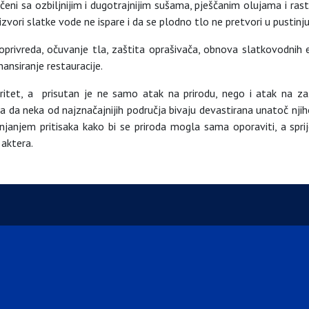
uočeni sa ozbiljnijim i dugotrajnijim sušama, pješčanim olujama i ra
zvori slatke vode ne ispare i da se plodno tlo ne pretvori u pustinju
oprivreda, očuvanje tla, zaštita oprašivača, obnova slatkovodnih 
ansiranje restauracije.
ioritet, a prisutan je ne samo atak na prirodu, nego i atak na z
a da neka od najznačajnijih područja bivaju devastirana unatoč nj
anjanjem pritisaka kako bi se priroda mogla sama oporaviti, a spr
aktera.