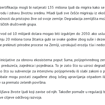
zertifikacija mogli bi natjerati 135 miliona ljudi da migrira kako s
vodu i zdravu životnu sredinu. Mladi ljudi sve češće migriraju iz eko
sti da pristojno žive od svoje zemlje. Degradacija zemljišta može
ičitih društvenih grupa.
oizvod od 10 milijardi dolara mogao biti izgubljen do 2050. ako u
u 20 miliona tona žitarica gubi se svake godine zbog suše i dezert
e prekinuti prirodne procese na Zemlji, uzrokujući eroziju tla i ned
 inicijative za obnovu ekosistema poput šuma, poljoprivrednog zem
 preduzeća, zajednica i pojedinaca. To je zato što su uzroci degradaci
ao što su subvencije za intenzivnu poljoprivredu ili slabi zakoni o
obale mogu postati zagađene zbog lošeg upravljanja otpadom ili in
re sa premalo zelenih površina.
ljšava živote ljudi koji zavise od njih. Također pomaže u regulaciji b
ciljeve održivog razvoja.