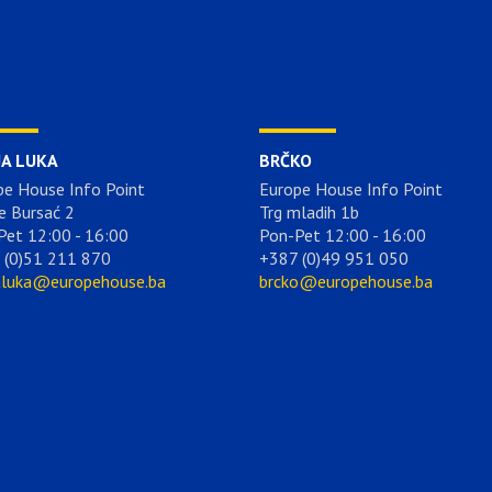
JA LUKA
BRČKO
pe House Info Point
Europe House Info Point
e Bursać 2
Trg mladih 1b
Pet 12:00 - 16:00
Pon-Pet 12:00 - 16:00
 (0)51 211 870
+387 (0)49 951 050
aluka@europehouse.ba
brcko@europehouse.ba