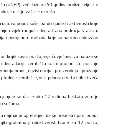
iša (UNEP), već duže od 50 godina podiže svijest o
kcije u cilju zaštite okoliša.
uslova poput suše, pa do ljudskih aktivnosti koje
 nije uvijek moguće degradirana područja vratiti u
ogija i primjenom metoda koje su naučno dokazano
i od kojih zavisi postojanje čovječanstva nalaze se
lika degradacije zemljišta kojim plodno tlo postaje
zvodnju hrane, egzistenciju i proizvodnju i pružanje
odnije zemljište, veći prinosi drveta i ribe i veća
rocjenjuje se da se oko 12 miliona hektara zemlje
eno sušama.
i su najmanje opremljeni da se nose sa njom, poput
anjiti globalnu produktivnost hrane za 12 posto,