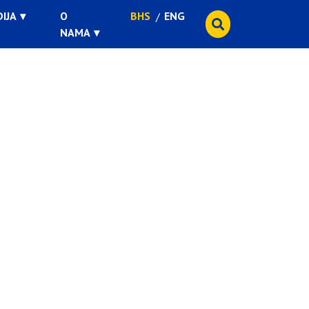
IJA
O
BHS
ENG
NAMA