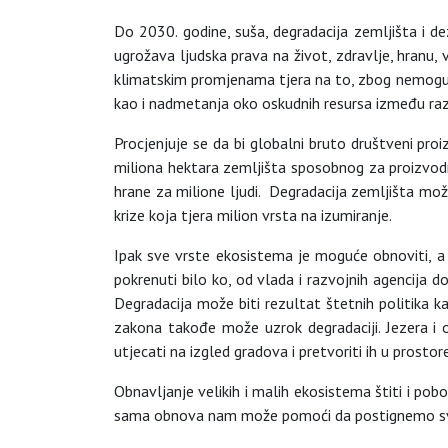
Do 2030. godine, suša, degradacija zemljišta i de
ugrožava ljudska prava na život, zdravlje, hranu, 
klimatskim promjenama tjera na to, zbog nemogućno
kao i nadmetanja oko oskudnih resursa između razl
Procjenjuje se da bi globalni bruto društveni pr
miliona hektara zemljišta sposobnog za proizvodnj
hrane za milione ljudi. Degradacija zemljišta mož
krize koja tjera milion vrsta na izumiranje.
Ipak sve vrste ekosistema je moguće obnoviti, a
pokrenuti bilo ko, od vlada i razvojnih agencija do
Degradacija može biti rezultat štetnih politika k
zakona takođe može uzrok degradaciji. Jezera i 
utjecati na izgled gradova i pretvoriti ih u prosto
Obnavljanje velikih i malih ekosistema štiti i pobo
sama obnova nam može pomoći da postignemo sve 