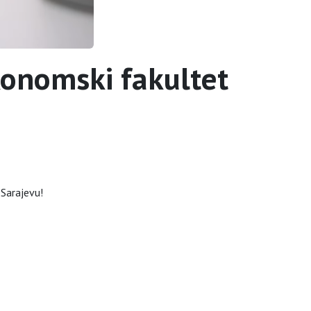
konomski fakultet
 Sarajevu!