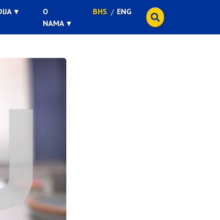
IJA
O
BHS
ENG
NAMA