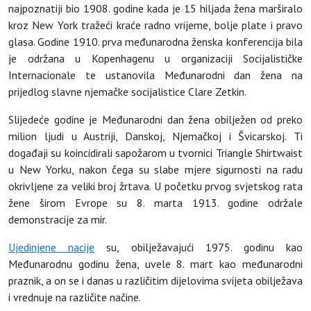
najpoznatiji bio 1908. godine kada je 15 hiljada žena marširalo
kroz New York tražeći kraće radno vrijeme, bolje plate i pravo
glasa. Godine 1910. prva međunarodna ženska konferencija bila
je održana u Kopenhagenu u organizaciji Socijalističke
Internacionale te ustanovila Međunarodni dan žena na
prijedlog slavne njemačke socijalistice Clare Zetkin.
Slijedeće godine je Međunarodni dan žena obilježen od preko
milion ljudi u Austriji, Danskoj, Njemačkoj i Švicarskoj. Ti
događaji su koincidirali sapožarom u tvornici Triangle Shirtwaist
u New Yorku, nakon čega su slabe mjere sigurnosti na radu
okrivljene za veliki broj žrtava. U početku prvog svjetskog rata
žene širom Evrope su 8. marta 1913. godine održale
demonstracije za mir.
Ujedinjene nacije
su, obilježavajući 1975. godinu kao
Međunarodnu godinu žena, uvele 8. mart kao međunarodni
praznik, a on se i danas u različitim dijelovima svijeta obilježava
i vrednuje na različite načine.