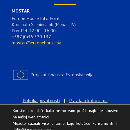
MOSTAR
Europe House Info Point
Kardinala Stepinca bb (Mepas, IV)
Pon-Pet 12:00 - 16:00
+387 (0)36 320 137
mostar@europehouse.ba
Projekat finansira Evropska unija
Politika privatnosti
|
Pravila o kolačićima
Koristimo kolačiće kako bismo vam pružili najbolje iskustvo
na našoj web stranici.
Možete saznati više o tome koje kolačiće koristimo ili ih
isključiti u
postavkama
.