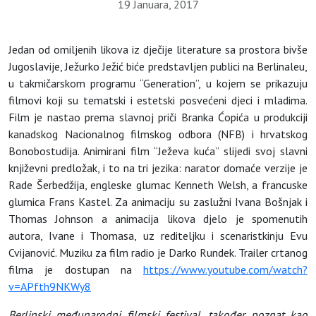
19 Januara, 2017
Jedan od omiljenih likova iz dječije literature sa prostora bivše
Jugoslavije, Ježurko Ježić biće predstavljen publici na Berlinaleu,
u takmičarskom programu “Generation”, u kojem se prikazuju
filmovi koji su tematski i estetski posvećeni djeci i mladima.
Film je nastao prema slavnoj priči Branka Ćopića u produkciji
kanadskog Nacionalnog filmskog odbora (NFB) i hrvatskog
Bonobostudija. Animirani film “Ježeva kuća” slijedi svoj slavni
književni predložak, i to na tri jezika: narator domaće verzije je
Rade Šerbedžija, engleske glumac Kenneth Welsh, a francuske
glumica Frans Kastel. Za animaciju su zaslužni Ivana Bošnjak i
Thomas Johnson a animacija likova djelo je spomenutih
autora, Ivane i Thomasa, uz rediteljku i scenaristkinju Evu
Cvijanović. Muziku za film radio je Darko Rundek. Trailer crtanog
filma je dostupan na
https://www.youtube.com/watch?
v=APfth9NKWy8
Berlinski međunarodni filmski festival, također poznat kao