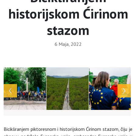
historijskom Ćirinom
stazom
6 Maja, 2022
Array
Bicikliranjem piktoresnom i historijskom Ćirinom stazom, čiju je