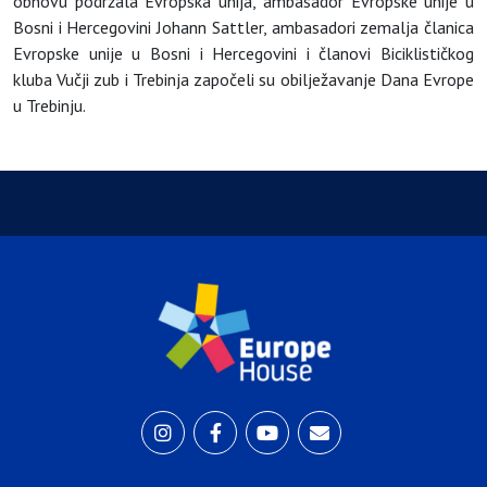
obnovu podržala Evropska unija, ambasador Evropske unije u
Bosni i Hercegovini Johann Sattler, ambasadori zemalja članica
Evropske unije u Bosni i Hercegovini i članovi Biciklističkog
kluba Vučji zub i Trebinja započeli su obilježavanje Dana Evrope
u Trebinju.