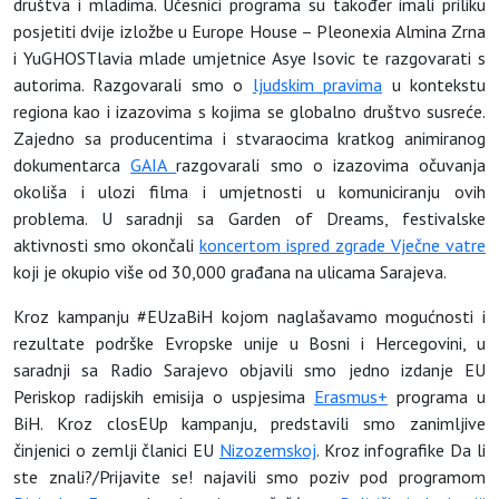
društva i mladima. Učesnici programa su također imali priliku
posjetiti dvije izložbe u Europe House – Pleonexia Almina Zrna
i YuGHOSTlavia mlade umjetnice Asye Isovic te razgovarati s
autorima. Razgovarali smo o
ljudskim pravima
u kontekstu
regiona kao i izazovima s kojima se globalno društvo susreće.
Zajedno sa producentima i stvaraocima kratkog animiranog
dokumentarca
GAIA
razgovarali smo o izazovima očuvanja
okoliša i ulozi filma i umjetnosti u komuniciranju ovih
problema. U saradnji sa Garden of Dreams, festivalske
aktivnosti smo okončali
koncertom ispred zgrade Vječne vatre
koji je okupio više od 30,000 građana na ulicama Sarajeva.
Kroz kampanju #EUzaBiH kojom naglašavamo mogućnosti i
rezultate podrške Evropske unije u Bosni i Hercegovini, u
saradnji sa Radio Sarajevo objavili smo jedno izdanje EU
Periskop radijskih emisija o uspjesima
Erasmus+
programa u
BiH. Kroz closEUp kampanju, predstavili smo zanimljive
činjenici o zemlji članici EU
Nizozemskoj
. Kroz infografike Da li
ste znali?/Prijavite se! najavili smo poziv pod programom