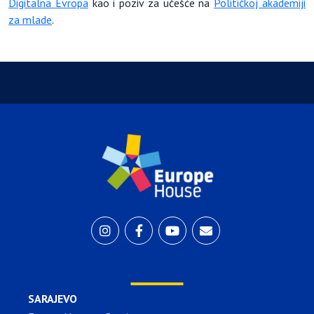
Digitalna Evropa
kao i poziv za učešće na
Političkoj akademiji
za mlade
.
SARAJEVO