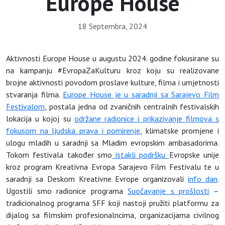
Europe House
18 Septembra, 2024
Aktivnosti Europe House u augustu 2024. godine fokusirane su
na kampanju #EvropaZaKulturu kroz koju su realizovane
brojne aktivnosti povodom proslave kulture, filma i umjetnosti
stvaranja filma.
Europe House je u saradnji sa Sarajevo Film
Festivalom
, postala jedna od zvaničnih centralnih festivalskih
lokacija u kojoj su
održane radionice i prikazivanje filmova s
fokusom na ljudska prava i pomirenje
, klimatske promjene i
ulogu mladih u saradnji sa Mladim evropskim ambasadorima.
Tokom festivala također smo
istakli podršku
Evropske unije
kroz program Kreativna Evropa Sarajevo Film Festivalu te u
saradnji sa Deskom Kreativne Evrope organizovali
info dan
.
Ugostili smo radionice programa
Suočavanje s prošlosti
–
tradicionalnog programa SFF koji nastoji pružiti platformu za
dijalog sa filmskim profesionalncima, organizacijama civilnog