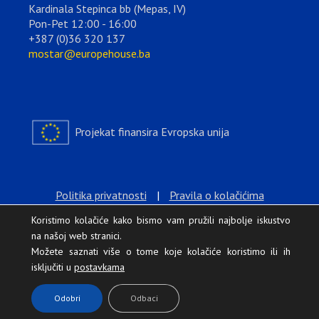
Kardinala Stepinca bb (Mepas, IV)
Pon-Pet 12:00 - 16:00
+387 (0)36 320 137
mostar@europehouse.ba
Projekat finansira Evropska unija
Politika privatnosti
|
Pravila o kolačićima
Koristimo kolačiće kako bismo vam pružili najbolje iskustvo
na našoj web stranici.
Možete saznati više o tome koje kolačiće koristimo ili ih
isključiti u
postavkama
.
Odobri
Odbaci
Europe House © 2026 Sva prava zadržana.