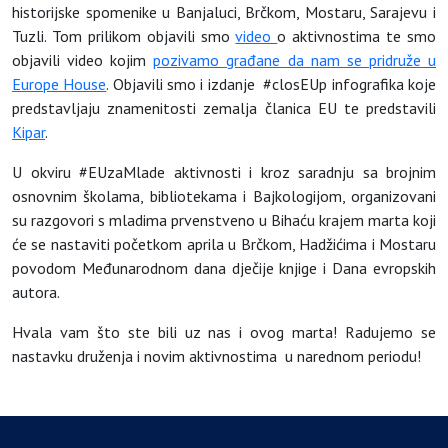
historijske spomenike u Banjaluci, Brčkom, Mostaru, Sarajevu i
Tuzli. Tom prilikom objavili smo
video
o aktivnostima te smo
objavili video kojim
pozivamo građane da nam se pridruže u
Europe House
. Objavili smo i izdanje #closEUp infografika koje
predstavljaju znamenitosti zemalja članica EU te predstavili
Kipar
.
U okviru #EUzaMlade aktivnosti i kroz saradnju sa brojnim
osnovnim školama, bibliotekama i Bajkologijom, organizovani
su razgovori s mladima prvenstveno u Bihaću krajem marta koji
će se nastaviti početkom aprila u Brčkom, Hadžićima i Mostaru
povodom Međunarodnom dana dječije knjige i Dana evropskih
autora.
Hvala vam što ste bili uz nas i ovog marta! Radujemo se
nastavku druženja i novim aktivnostima u narednom periodu!