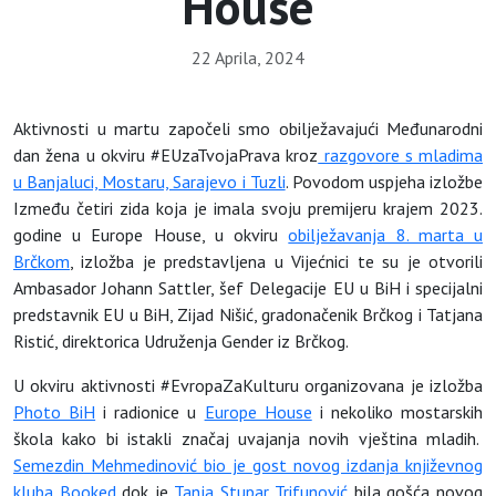
House
22 Aprila, 2024
Aktivnosti u martu započeli smo obilježavajući Međunarodni
dan žena u okviru #EUzaTvojaPrava kroz
razgovore s mladima
u Banjaluci, Mostaru, Sarajevo i Tuzli
. Povodom uspjeha izložbe
Između četiri zida koja je imala svoju premijeru krajem 2023.
godine u Europe House, u okviru
obilježavanja 8. marta u
Brčkom
, izložba je predstavljena u Vijećnici te su je otvorili
Ambasador Johann Sattler, šef Delegacije EU u BiH i specijalni
predstavnik EU u BiH, Zijad Nišić, gradonačenik Brčkog i Tatjana
Ristić, direktorica Udruženja Gender iz Brčkog.
U okviru aktivnosti #EvropaZaKulturu organizovana je izložba
Photo BiH
i radionice u
Europe House
i nekoliko mostarskih
škola kako bi istakli značaj uvajanja novih vještina mladih.
Semezdin Mehmedinović bio je gost novog izdanja književnog
kluba Booked
dok je
Tanja Stupar Trifunović
bila gošća novog