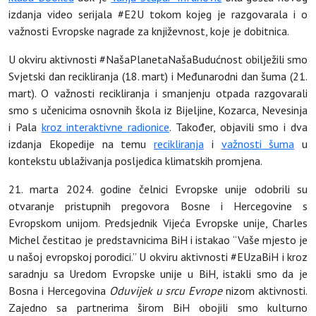
izdanja video serijala #E2U tokom kojeg je razgovarala i o
važnosti Evropske nagrade za književnost, koje je dobitnica.
U okviru aktivnosti #NašaPlanetaNašaBudućnost obilježili smo
Svjetski dan recikliranja (18. mart) i Međunarodni dan šuma (21.
mart). O važnosti recikliranja i smanjenju otpada razgovarali
smo s učenicima osnovnih škola iz Bijeljine, Kozarca, Nevesinja
i Pala
kroz interaktivne radionice
. Također, objavili smo i dva
izdanja Ekopedije na temu
recikliranja
i
važnosti šuma
u
kontekstu ublaživanja posljedica klimatskih promjena.
21. marta 2024. godine čelnici Evropske unije odobrili su
otvaranje pristupnih pregovora Bosne i Hercegovine s
Evropskom unijom. Predsjednik Vijeća Evropske unije, Charles
Michel čestitao je predstavnicima BiH i istakao “Vaše mjesto je
u našoj evropskoj porodici.” U okviru aktivnosti #EUzaBiH i kroz
saradnju sa Uredom Evropske unije u BiH, istakli smo da je
Bosna i Hercegovina
Oduvijek u srcu Evrope
nizom aktivnosti.
Zajedno sa partnerima širom BiH obojili smo kulturno