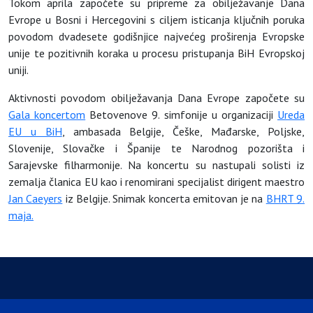
Tokom aprila započete su pripreme za obilježavanje Dana
Evrope u Bosni i Hercegovini s ciljem isticanja ključnih poruka
povodom dvadesete godišnjice najvećeg proširenja Evropske
unije te pozitivnih koraka u procesu pristupanja BiH Evropskoj
uniji.
Aktivnosti povodom obilježavanja Dana Evrope započete su
Gala koncertom
Betovenove 9. simfonije u organizaciji
Ureda
EU u BiH
, ambasada Belgije, Češke, Mađarske, Poljske,
Slovenije, Slovačke i Španije te Narodnog pozorišta i
Sarajevske filharmonije. Na koncertu su nastupali solisti iz
zemalja članica EU kao i renomirani specijalist dirigent maestro
Jan Caeyers
iz Belgije. Snimak koncerta emitovan je na
BHRT 9.
maja.