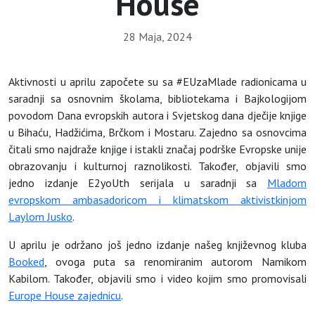
House
28 Maja, 2024
Aktivnosti u aprilu započete su sa #EUzaMlade radionicama u
saradnji sa osnovnim školama, bibliotekama i Bajkologijom
povodom Dana evropskih autora i Svjetskog dana dječije knjige
u Bihaću, Hadžićima, Brčkom i Mostaru. Zajedno sa osnovcima
čitali smo najdraže knjige i istakli značaj podrške Evropske unije
obrazovanju i kulturnoj raznolikosti. Također, objavili smo
jedno izdanje E2yoUth serijala u saradnji sa
Mladom
evropskom ambasadoricom i klimatskom aktivistkinjom
Laylom Jusko
.
U aprilu je održano još jedno izdanje našeg književnog kluba
Booked
, ovoga puta sa renomiranim autorom Namikom
Kabilom. Također, objavili smo i video kojim smo promovisali
Europe House zajednicu
.