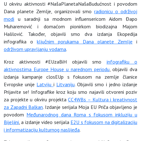
U okviru aktivnosti #NašaPlanetaNašaBudućnost i povodom
Dana planete Zemlje, organizovali smo
radionicu o održivoj
modi
u saradnji sa modnom influensericom Aidom Đapo
Muharemović i domaćom pionirkom biodizajna Majom
Halilović. Također, objavili smo dva izdanja Ekopedija
infografika o
ključnim porukama Dana planete Zemlje
i
održivom upravljanju vodama
.
Kroz aktivnosti #EUzaBiH objavili smo
infografiku o
aktivnostima Europe House u narednom periodu
, objavili dva
izdanja kampanje closEUp s fokusom na zemlje članice
Evropske unije
Latviju
i
Litvaniju
. Objavili smo i jedno izdanje
Prijavite se! Infografike kroz koju smo najavili otvoreni poziv
za projekte u okviru projekta
CC4WBs – Kultura i kreativnost
za Zapadni Balkan
. Izdanje serijala Moja EU Priča objavljeno je
povodom
Međunarodnog dana Roma s fokusom inkluziju u
Bijeljini
, a izdanje video serijala
E2U s fokusom na digitalizaciju
i informatizaciju kulturnog naslijeđa
.