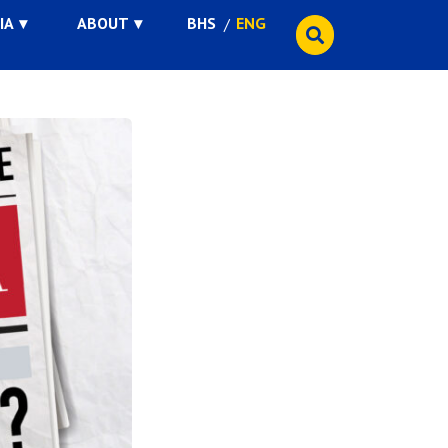
IA
ABOUT
BHS
ENG