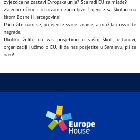
zvjezdica na zastavi Evropska unija? Šta radi EU za mlade?
Zajedno učimo i otkrivamo zanimljive činjenice sa školarcima
širom Bosne i Hercegovine!
Pridružite nam se, provjerite svoje znanje, a možda i osvojite
nagrade.
Ukoliko želite da vas posjetimo u vašoj školi, ustanovi,
organizaciji i učimo o EU, ili da nas posjetite u Sarajevu, pišite
nam!