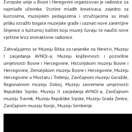
Evropske unije u Bosni i Heregovini organizovao je radionice za
najmlađe učesnike. Stotine mladih kreativaca, zajedno sa
kustosima, muzejskim pedagozima i stručnjacima su imali
priliku istražiti bogate muzejske građe i saznati nove zanimljive
činjenice o kulturnoj baštini koju muzeji čuvaju te naučiti nove
vještine kroz interaktivne radionice.
Zahvaljujemo se Muzeju Bitka za ranjenike na Neretvi, Muzeju
I zasjedanja AVNOJ-a, Muzeju književnosti i pozorišne
umjetnosti Bosne i Hercegovine, Historijskom muzeju Bosne i
Hercegovine, Zemaljskom muzeju Bosne i Hercegovine, Muzeju
Hercegovine u Mostaru i Trebinju, Zavičajnom muzeju Goražde,
Regionalnom muzeju Doboj, Muzeju savremene umjetnosti
Republike Srpske, Muzeju II zasjedanja AVNOJ-a, Zavičajnom
muzeju Travnik, Muzeju Republike Srpske, Muzeju Grada Zenice,
Zavičajnom muzeju Konjic, Muzeju Semberije.