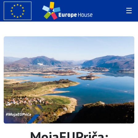
MojaEUPriča: