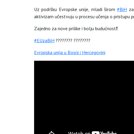
Uz podršku Evropske unije, mladi širom
#
BiH
zaj
aktivizam učestvuju u procesu učenja o pristupu pr
Zajedno za nove prilike i bolju budućnost
❗️
#
EUzaBiH
????????
????????
Evropska unija u Bosni i Hercegovini