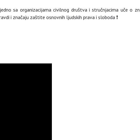
edno sa organizacijama civilnog društva i stručnjacima uče o zn
avdi i značaju zaštite osnovnih ljudskih prava i sloboda
❗️