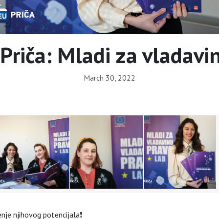
riča: Mladi za vladavi
March 30, 2022
nje njihovog potencijala
❗️