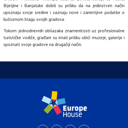
Bijeljine i Banjaluke dobili su priliku da na jedinstven način
upoznaju svoje sredine i saznaju nove i zanimljive podatke o
kulturnom blagu svojih gradova.
Tokom jednodnevnih obilazaka znamenitosti uz profesionalne
turističke vodiče, građani su imali priliku obići muzeje, galerije i
spoznati svoje gradove na drugačiji način.