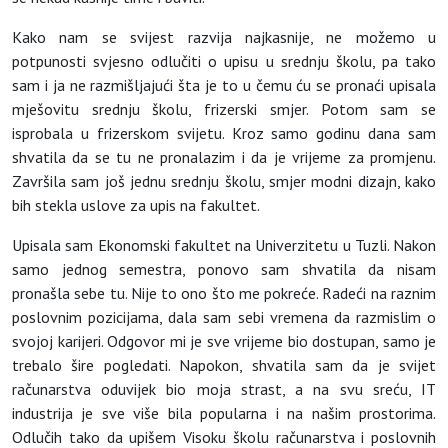
Kako nam se svijest razvija najkasnije, ne možemo u
potpunosti svjesno odlučiti o upisu u srednju školu, pa tako
sam i ja ne razmišljajući šta je to u čemu ću se pronaći upisala
mješovitu srednju školu, frizerski smjer. Potom sam se
isprobala u frizerskom svijetu. Kroz samo godinu dana sam
shvatila da se tu ne pronalazim i da je vrijeme za promjenu.
Završila sam još jednu srednju školu, smjer modni dizajn, kako
bih stekla uslove za upis na fakultet.
Upisala sam Ekonomski fakultet na Univerzitetu u Tuzli. Nakon
samo jednog semestra, ponovo sam shvatila da nisam
pronašla sebe tu. Nije to ono što me pokreće. Radeći na raznim
poslovnim pozicijama, dala sam sebi vremena da razmislim o
svojoj karijeri. Odgovor mi je sve vrijeme bio dostupan, samo je
trebalo šire pogledati. Napokon, shvatila sam da je svijet
računarstva oduvijek bio moja strast, a na svu sreću, IT
industrija je sve više bila popularna i na našim prostorima.
Odlučih tako da upišem Visoku školu računarstva i poslovnih