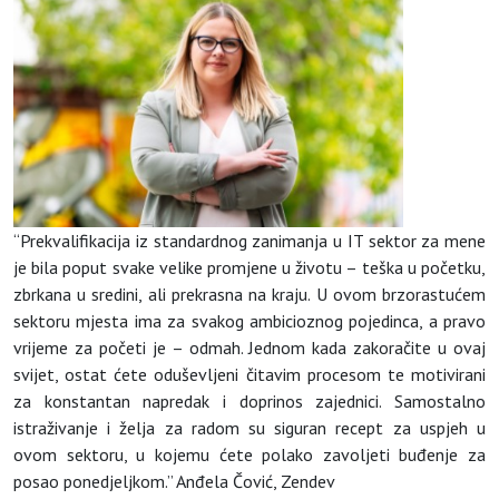
“Prekvalifikacija iz standardnog zanimanja u IT sektor za mene
je bila poput svake velike promjene u životu – teška u početku,
zbrkana u sredini, ali prekrasna na kraju. U ovom brzorastućem
sektoru mjesta ima za svakog ambicioznog pojedinca, a pravo
vrijeme za početi je – odmah. Jednom kada zakoračite u ovaj
svijet, ostat ćete oduševljeni čitavim procesom te motivirani
za konstantan napredak i doprinos zajednici. Samostalno
istraživanje i želja za radom su siguran recept za uspjeh u
ovom sektoru, u kojemu ćete polako zavoljeti buđenje za
posao ponedjeljkom.” Anđela Čović,
Zendev