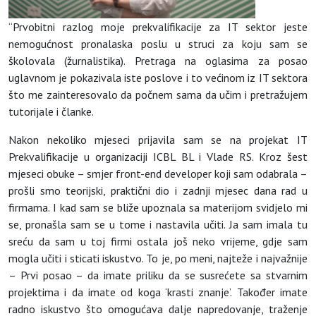
“Prvobitni razlog moje prekvalifikacije za IT sektor jeste
nemogućnost pronalaska poslu u struci za koju sam se
školovala (žurnalistika). Pretraga na oglasima za posao
uglavnom je pokazivala iste poslove i to većinom iz IT sektora
što me zainteresovalo da počnem sama da učim i pretražujem
tutorijale i članke.
Nakon nekoliko mjeseci prijavila sam se na projekat IT
Prekvalifikacije u organizaciji ICBL BL i Vlade RS. Kroz šest
mjeseci obuke – smjer front-end developer koji sam odabrala –
prošli smo teorijski, praktični dio i zadnji mjesec dana rad u
firmama. I kad sam se bliže upoznala sa materijom svidjelo mi
se, pronašla sam se u tome i nastavila učiti. Ja sam imala tu
sreću da sam u toj firmi ostala još neko vrijeme, gdje sam
mogla učiti i sticati iskustvo. To je, po meni, najteže i najvažnije
– Prvi posao – da imate priliku da se susrećete sa stvarnim
projektima i da imate od koga ‘krasti znanje’. Također imate
radno iskustvo što omogućava dalje napredovanje, traženje