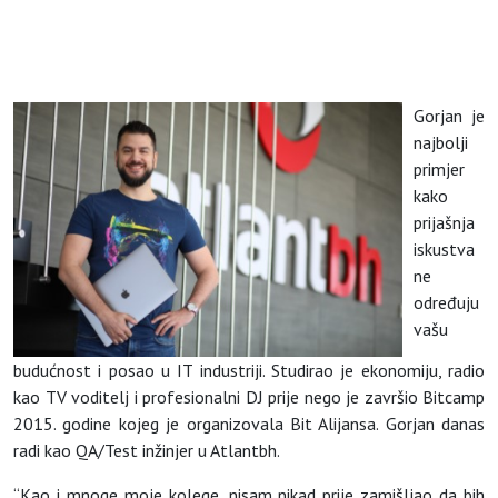
Gorjan je
najbolji
primjer
kako
prijašnja
iskustva
ne
određuju
vašu
budućnost i posao u IT industriji. Studirao je ekonomiju, radio
kao TV voditelj i profesionalni DJ prije nego je završio Bitcamp
2015. godine kojeg je organizovala Bit Alijansa. Gorjan danas
radi kao QA/Test inžinjer u Atlantbh.
“Kao i mnoge moje kolege, nisam nikad prije zamišljao da bih