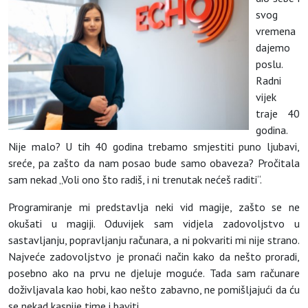
svog
vremena
dajemo
poslu.
Radni
vijek
traje 40
godina.
Nije malo? U tih 40 godina trebamo smjestiti puno ljubavi,
sreće, pa zašto da nam posao bude samo obaveza? Pročitala
sam nekad „Voli ono što radiš, i ni trenutak nećeš raditi“.
Programiranje mi predstavlja neki vid magije, zašto se ne
okušati u magiji. Oduvijek sam vidjela zadovoljstvo u
sastavljanju, popravljanju računara, a ni pokvariti mi nije strano.
Najveće zadovoljstvo je pronaći način kako da nešto proradi,
posebno ako na prvu ne djeluje moguće. Tada sam računare
doživljavala kao hobi, kao nešto zabavno, ne pomišljajući da ću
se nekad kasnije time i baviti.