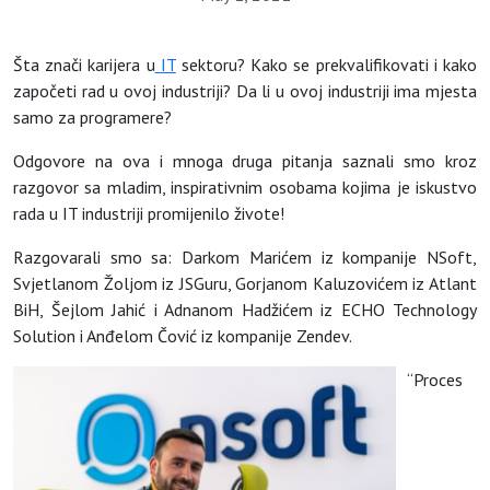
Šta znači karijera u
IT
sektoru? Kako se prekvalifikovati i kako
započeti rad u ovoj industriji? Da li u ovoj industriji ima mjesta
samo za programere?
Odgovore na ova i mnoga druga pitanja saznali smo kroz
razgovor sa mladim, inspirativnim osobama kojima je iskustvo
rada u IT industriji promijenilo živote!
Razgovarali smo sa: Darkom Marićem iz kompanije NSoft,
Svjetlanom Žoljom iz JSGuru, Gorjanom Kaluzovićem iz Atlant
BiH, Šejlom Jahić i Adnanom Hadžićem iz ECHO Technology
Solution i Anđelom Čović iz kompanije Zendev.
“Proces