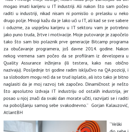
mogao imati karijeru u IT industriji. Ali nakon što sam počeo
raditi u industriji, nikad nisam ni pomislio o prelasku u neko
drugo polje. Mnogi kažu da je lako ući u IT, ali kad se sve sabere
i oduzme, za uspješnu karijeru u IT sektoru vam je potrebno
jako puno truda, žrtve i motivacije. Moje putovanje je započelo
tako što sam bio polaznik prve generacije Bitcamp programa
za obučavanje programera, još davne 2014. godine. Nakon
nekog vremena sam počeo da se profiliram iz developera u
Quality Assurance inžinjera (ili testera, kako nas obično
nazivaju). Posljednje tri godine radim isključivo na QA poziciji, i
sa slobodom mogu reći da se trud isplatio, ali isto tako je bitno
naglasiti da je moj razvoj tek započeo. Dinamičnost je nešto
što apsolutno izdvaja IT industriju od ostalih industrija, jer
posao u njoj znači da svaki dan morate učiti, razvijati se i raditi
na poboljšanju samog sebe svakodnevno.” Gorjan Kalauzović,
AtlantBH
“Veliki
dio sebe i