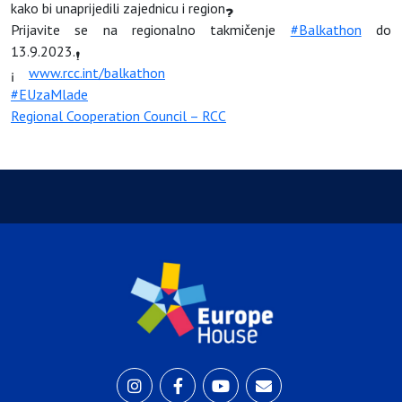
kako bi unaprijedili zajednicu i region
Prijavite se na regionalno takmičenje
#Balkathon
do
13.9.2023.
www.rcc.int/balkathon
#EUzaMlade
Regional Cooperation Council – RCC