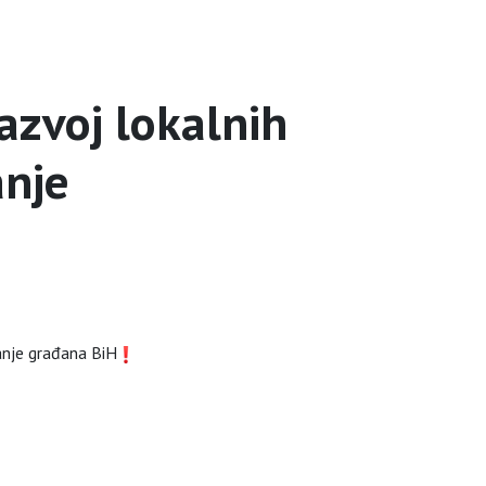
azvoj lokalnih
anje
vanje građana BiH