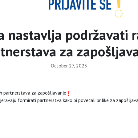
a nastavlja podržavati r
tnerstava za zapošljav
October 27, 2023
ih partnerstava za zapošljavanje
jeravaju formirati partnerstva kako bi povećali prilike za zapošlja