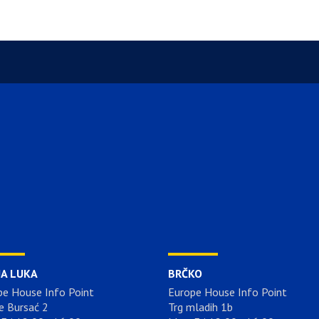
JA LUKA
BRČKO
pe House Info Point
Europe House Info Point
e Bursać 2
Trg mladih 1b