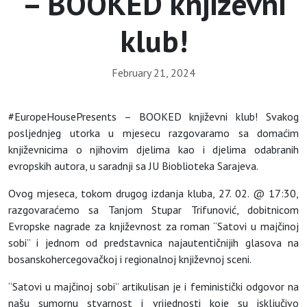
– BOOKED književni
klub!
February 21, 2024
#EuropeHousePresents – BOOKED književni klub! Svakog
posljednjeg utorka u mjesecu razgovaramo sa domaćim
književnicima o njihovim djelima kao i djelima odabranih
evropskih autora, u saradnji sa JU Bioblioteka Sarajeva.
Ovog mjeseca, tokom drugog izdanja kluba, 27. 02. @ 17:30,
razgovaraćemo sa Tanjom Stupar Trifunović, dobitnicom
Evropske nagrade za književnost za roman “Satovi u majčinoj
sobi” i jednom od predstavnica najautentičnijih glasova na
bosanskohercegovačkoj i regionalnoj književnoj sceni.
“Satovi u majčinoj sobi” artikulisan je i feministički odgovor na
našu sumornu stvarnost i vrijednosti koje su isključivo