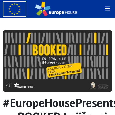
#EuropeHousePresent