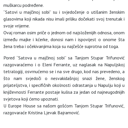
muškarcu podređene.
“Satovi u majčinoj sobi” su i svjedočenje o utišanim ženskim
glasovima koji nikada nisu imali priliku dočekati svoj trenutak i
svoje vrijeme.
Ovaj roman osim priče o jednom od najsloženijih odnosa, onom
između majke i kćerke, donosi nam i ispovijest o onome šta
žena treba i očekivanjima koja su najčešće suprotna od toga.
Pored “Satova u majčinoj sobi” sa Tanjom Stupar Trifunović
razgovaraćemo i o Eleni Ferrante, uz naglasak na Napuljskoj
tetralogiji, osvrnućemo se i na sve drugo, kod nas prevedeno, a
što nam svjedoči o nesvakidašnjoj snazi žene, ženskog
prijateljstva, i specifičnih okolnosti odrastanja u Napulju koji u
književnosti Ferrante postaje kulisa za jedan od najneugodnijih
svjetova koji ćemo upoznati.
U Europe House sa našom gošćom Tanjom Stupar Trifunović,
razgovaraće Kristina Ljevak Bajramović.