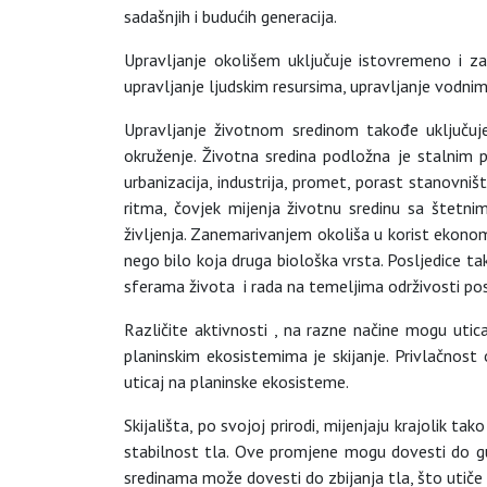
sadašnjih i budućih generacija.
Upravljanje okolišem uključuje istovremeno i zaš
upravljanje ljudskim resursima, upravljanje vodnim 
Upravljanje životnom sredinom takođe uključuje
okruženje. Životna sredina podložna je stalnim p
urbanizacija, industrija, promet, porast stanovni
ritma, čovjek mijenja životnu sredinu sa štetni
življenja. Zanemarivanjem okoliša u korist ekono
nego bilo koja druga biološka vrsta. Posljedice t
sferama života i rada na temeljima održivosti post
Različite aktivnosti , na razne načine mogu utica
planinskim ekosistemima je skijanje. Privlačnost 
uticaj na planinske ekosisteme.
Skijališta, po svojoj prirodi, mijenjaju krajolik 
stabilnost tla. Ove promjene mogu dovesti do gubi
sredinama može dovesti do zbijanja tla, što utiče n