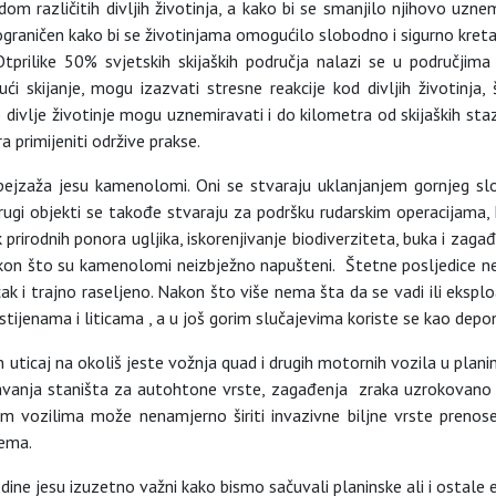
om različitih divljih životinja, a kako bi se smanjilo njihovo uznem
j ograničen kako bi se životinjama omogućilo slobodno i sigurno kretan
prilike 50% svjetskih skijaških područja nalazi se u područjim
ujući skijanje, mogu izazvati stresne reakcije kod divljih životi
se divlje životinje mogu uznemiravati i do kilometra od skijaških s
a primijeniti održive prakse.
pejzaža jesu kamenolomi. Oni se stvaraju uklanjanjem gornjeg sloj
drugi objekti se takođe stvaraju za podršku rudarskim operacijama,
irodnih ponora ugljika, iskorenjivanje biodiverziteta, buka i zagađ
nakon što su kamenolomi neizbježno napušteni. Štetne posljedice ne o
k i trajno raseljeno. Nakon što više nema šta da se vadi ili eksp
stijenama i liticama , a u još gorim slučajevima koriste se kao depon
n uticaj na okoliš jeste vožnja quad i drugih motornih vozila u plan
štavanja staništa za autohtone vrste, zagađenja zraka uzrokovano
rnim vozilima može nenamjerno širiti invazivne biljne vrste preno
tema.
dine jesu izuzetno važni kako bismo sačuvali planinske ali i ostale