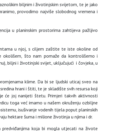
nolikim biljnim i životinjskim svijetom, te je jako
 hranimo, provodimo najviše slobodnog vremena i
encija u planinskim prostorima zahtijeva pažljivo
ntama u njoj, s ciljem zaštite te iste okoline od
anje okolišem, što nam pomaže da kontrolišemo i
iljni i životinjski svijet, uključujući i čovjeka, u
promjenama klime. Da bi se ljudski uticaj sveo na
dina hrani i štiti, te je skladište svih resursa koji
će joj nanijeti štetu. Primjeri takvih aktivnosti
sljedicu toga već imamo u našem okruženju ozbiljne
sistemu, isušivanje vodenih tijela poput planinskih
ju hektare šuma i milione životinja u njima i dr.
 predviđanjima koja bi mogla utjecati na živote