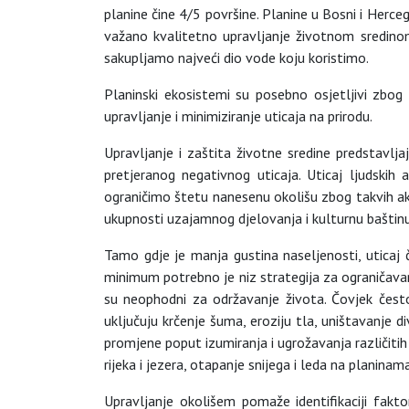
planine čine 4/5 površine. Planine u Bosni i Herce
važano kvalitetno upravljanje životnom sredino
sakupljamo najveći dio vode koju koristimo.
Planinski ekosistemi su posebno osjetljivi zbog 
upravljanje i minimiziranje uticaja na prirodu.
Upravljanje i zaštita životne sredine predstavlj
pretjeranog negativnog uticaja. Uticaj ljudski
ograničimo štetu nanesenu okolišu zbog takvih aktiv
ukupnosti uzajamnog djelovanja i kulturnu baštinu
Tamo gdje je manja gustina naseljenosti, uticaj 
minimum potrebno je niz strategija za ograničavanje,
su neophodni za održavanje života. Čovjek često 
uključuju krčenje šuma, eroziju tla, uništavanje 
promjene poput izumiranja i ugrožavanja različitih
rijeka i jezera, otapanje snijega i leda na planina
Upravljanje okolišem pomaže identifikaciji fak