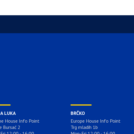
JA LUKA
BRČKO
pe House Info Point
Europe House Info Point
e Bursać 2
Trg mladih 1b
Fri 12:00 - 16:00
Mon-Fri 12:00 - 16:00