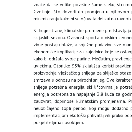
znače da se velike površine šume sjeku, što mo
životinje, što dovodi do promjena u njihovom p
minimiziranju kako bi se očuvala delikatna ravnot
S druge strane, klimatske promjene predstavljaju 
skijaških sezona. Ovisnost sporta o niskim temp
zime postaju blaže, a snježne padavine sve manj
ekonomske implikacije za zajednice koje se oslanj
kako bi održala svoje padine. Međutim, pravljenje
uvjetima. Otprilike 95% skijališta koristi pravlj
proizvodnja vještačkog snijega za skijaške staze
smrzava u odnosu na prirodni snijeg. Ove karakter
snijega potrebna energija, ski liftovima je potr
energija potrebna za napajanje 3,8 kuća za godinu
zauzvrat, doprinose klimatskim promjenama. Pr
neuobičajeno topli periodi, koji mogu dodatno po
implementacijom ekološki prihvatljivih praksi pop
posjetiteljima i osobljem.