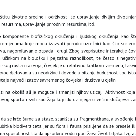
titu životne sredine i održivost, te upravljanje divljim životin
resursima, upravljanje prirodnim resursima, itd.
 komponente biofizičkog okruženja i ljudskog okruženja, kao št
romjenama koje mogu izazvati prirodni uzročnici kao što su: eroz
štva, nagomilavanje otpada i drugi. Zbog sveprisutne interakcije čo
m učinkom na biološku i pejzažnu raznolikost, te često s negativ
mskog rasta i razvoja, čovjek je u relativno kratkom vremenu, tak
akvog djelovanja su neodržive i dovode u pitanje budućnost tog istog
aje najveći izazov savremenog čovjeka i društva u cjelini.
ti na okoliš ali je moguće i smanjiti njihov uticaj. Aktivnost koja
ovog sporta i svih sadržaja koji idu uz njega u većini slučajeva za
tako da se krče šume za staze, staništa su fragmentirana, a uvođenje
tka biodiverziteta jer su flora i fauna prisiljene da se presele il
a sposobnost tla da apsorbira vodu i podržava život biljaka. Izgradnj