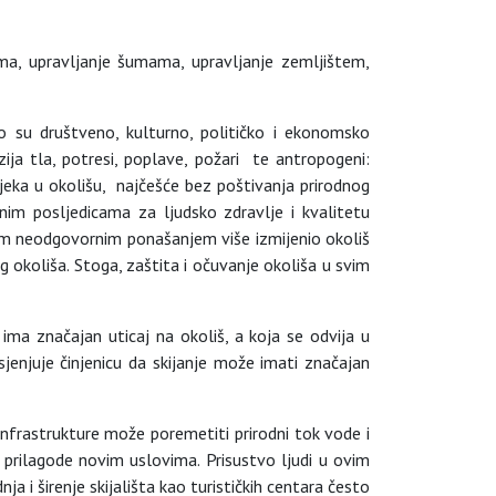
jama, upravljanje šumama, upravljanje zemljištem,
o su društveno, kulturno, političko i ekonomsko
ija tla, potresi, poplave, požari te antropogeni:
vjeka u okolišu, najčešće bez poštivanja prirodnog
nim posljedicama za ljudsko zdravlje i kvalitetu
vim neodgovornim ponašanjem više izmijenio okoliš
 okoliša. Stoga, zaštita i očuvanje okoliša u svim
 ima značajan uticaj na okoliš, a koja se odvija u
sjenjuje činjenicu da skijanje može imati značajan
 infrastrukture može poremetiti prirodni tok vode i
i prilagode novim uslovima. Prisustvo ljudi u ovim
a i širenje skijališta kao turističkih centara često