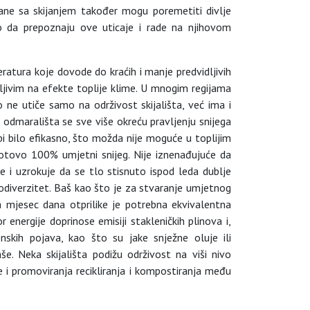
ane sa skijanjem također mogu poremetiti divlje
no da prepoznaju ove uticaje i rade na njihovom
ratura koje dovode do kraćih i manje predvidljivih
jivim na efekte toplije klime. U mnogim regijama
ne utiče samo na održivost skijališta, već ima i
 odmarališta se sve više okreću pravljenju snijega
bi bilo efikasno, što možda nije moguće u toplijim
u gotovo 100% umjetni snijeg. Nije iznenađujuće da
e i uzrokuje da se tlo stisnuto ispod leda dublje
iodiverzitet. Baš kao što je za stvaranje umjetnog
na mjesec dana otprilike je potrebna ekvivalentna
energije doprinose emisiji stakleničkih plinova i,
skih pojava, kao što su jake snježne oluje ili
še. Neka skijališta podižu održivost na viši nivo
e i promoviranja recikliranja i kompostiranja među