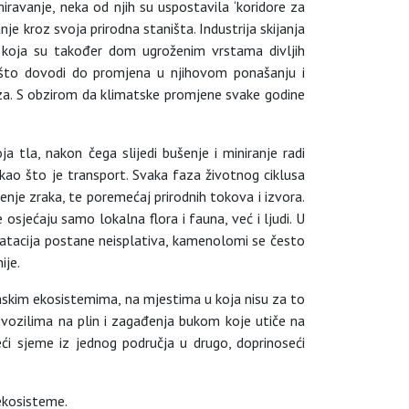
iravanje, neka od njih su uspostavila ‘koridore za
je kroz svoja prirodna staništa. Industrija skijanja
a koja su također dom ugroženim vrstama divljih
nja, što dovodi do promjena u njihovom ponašanju i
taza. S obzirom da klimatske promjene svake godine
a tla, nakon čega slijedi bušenje i miniranje radi
 kao što je transport. Svaka faza životnog ciklusa
enje zraka, te poremećaj prirodnih tokova i izvora.
sjećaju samo lokalna flora i fauna, već i ljudi. U
loatacija postane neisplativa, kamenolomi se često
ije.
inskim ekosistemima, na mjestima u koja nisu za to
 vozilima na plin i zagađenja bukom koje utiče na
seći sjeme iz jednog područja u drugo, doprinoseći
 ekosisteme.