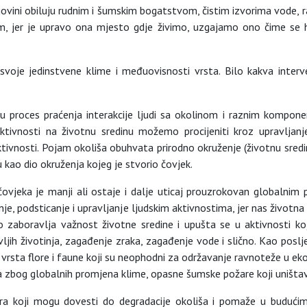
govini obiluju rudnim i šumskim bogatstvom, čistim izvorima vode, raz
m, jer je upravo ona mjesto gdje živimo, uzgajamo ono čime se
svoje jedinstvene klime i međuovisnosti vrsta. Bilo kakva interv
aju proces praćenja interakcije ljudi sa okolinom i raznim kompone
h aktivnosti na životnu sredinu možemo procijeniti kroz upravlj
nosti. Pojam okoliša obuhvata prirodno okruženje (životnu sredinu), b
 kao dio okruženja kojeg je stvorio čovjek.
čovjeka je manji ali ostaje i dalje uticaj prouzrokovan globalnim 
 podsticanje i upravljanje ljudskim aktivnostima, jer nas životna sre
zaboravlja važnost životne sredine i upušta se u aktivnosti koje 
divljih životinja, zagađenje zraka, zagađenje vode i slično. Kao po
 vrsta flore i faune koji su neophodni za održavanje ravnoteže u eko
ma zbog globalnih promjena klime, opasne šumske požare koji uništava
tora koji mogu dovesti do degradacije okoliša i pomaže u budućim