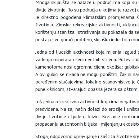
Mnoga skijališta se nalaze u područjima koja su d
divlje životinje’. To su područja u kojima je razvo
je direktno pogođena klimatskim promjenama. Ot
životinja. Zimske rekreacijske aktivnosti, uključ
korištenju staništa. Istraživanja su pokazala da 
postaju sve gorući problem, skijaška industrija mor
Jedna od ljudskih aktivnosti koja mijenja izgled 
vađenja minerala i sedimentnih stijena. Putevi i 
kamenoloma nosi ogromnu cijenu okoliša: gubitak pr
A ovi gubici se nikada ne mogu poništiti, čak ni 
određenim slučajevima, lokalno stanovništvo je ča
pune kišnicom, stvarajući opasna jezera sa oštrim 
Još jedna rekreativna aktivnost koja ima negativa
predviđena. Na taj način dolazi do erozije i uni
divlje životinje i ljude u blizini. Kretanje moto
propadanju autohtonih biljaka i mijenjanju ekosis
Stoga, odgovorno upravljanje i zaštita životne sre