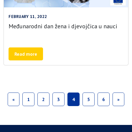
FEBRUARY 11, 2022
Međunarodni dan žena i djevojčica u nauci
Read more
«
1
2
3
4
5
6
»