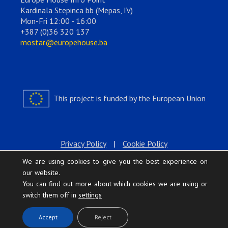
Kardinala Stepinca bb (Mepas, IV)
Mon-Fri 12:00 - 16:00
+387 (0)36 320 137
mostar@europehouse.ba
This project is funded by the European Union
Privacy Policy
|
Cookie Policy
We are using cookies to give you the best experience on
our website.
You can find out more about which cookies we are using or
switch them off in
settings
.
Accept
Reject
Europe House © 2026 All rights reserved.