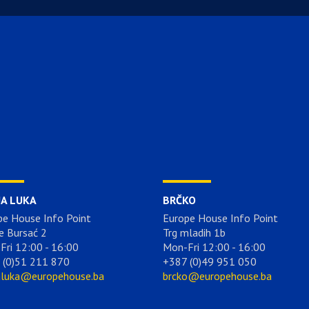
JA LUKA
BRČKO
pe House Info Point
Europe House Info Point
e Bursać 2
Trg mladih 1b
Fri 12:00 - 16:00
Mon-Fri 12:00 - 16:00
 (0)51 211 870
+387 (0)49 951 050
aluka@europehouse.ba
brcko@europehouse.ba