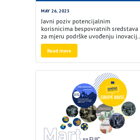
MAY 26, 2023
Javni poziv potencijalnim
korisnicima bespovratnih sredstava
za mjeru podrške uvođenju inovacij
i informaciono-komunikacionih
tehnologija u poljoprivredno-
Read more
prehrambeni sektor