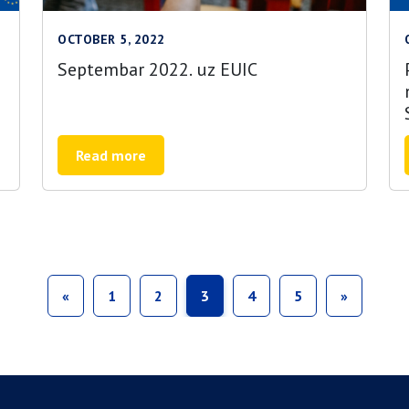
OCTOBER 5, 2022
Septembar 2022. uz EUIC
Read more
«
1
2
3
4
5
»