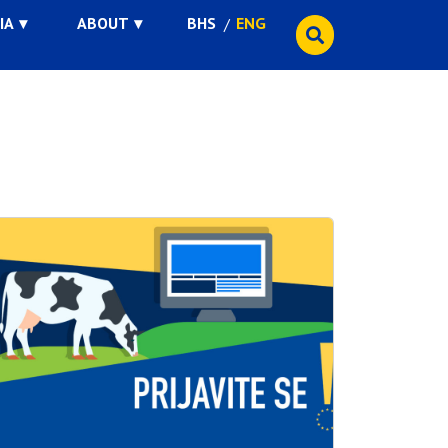
IA
ABOUT
BHS
ENG