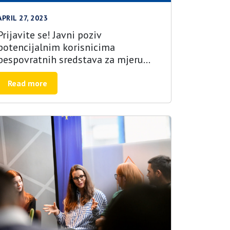
APRIL 27, 2023
Prijavite se! Javni poziv
potencijalnim korisnicima
bespovratnih sredstava za mjeru
podrške investicijama u
prerađivačke kapacitete i marketing
Read more
poljoprivredno-prehrambenih
proizvoda – EU4AGRI