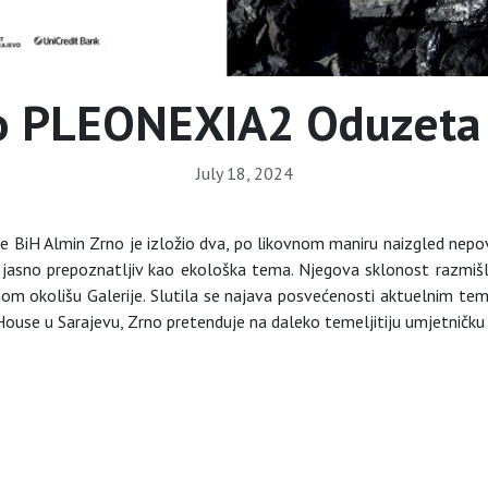
o PLEONEXIA2 Oduzeta
July 18, 2024
je BiH Almin Zrno je izložio dva, po likovnom maniru naizgled nep
i jasno prepoznatljiv kao ekološka tema. Njegova sklonost razmišl
om okolišu Galerije. Slutila se najava posvećenosti aktuelnim te
ouse u Sarajevu, Zrno pretenduje na daleko temeljitiju umjetničk