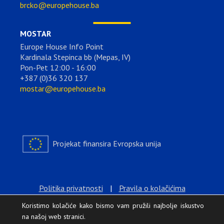
brcko@europehouse.ba
MOSTAR
Europe House Info Point
Kardinala Stepinca bb (Mepas, IV)
Pon-Pet 12:00 - 16:00
+387 (0)36 320 137
mostar@europehouse.ba
Projekat finansira Evropska unija
Politika privatnosti
|
Pravila o kolačićima
Koristimo kolačiće kako bismo vam pružili najbolje iskustvo
na našoj web stranici.