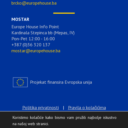
brcko@europehouse.ba
MOSTAR
Europe House Info Point
Kardinala Stepinca bb (Mepas, IV)
Pon-Pet 12:00 - 16:00
+387 (0)36 320 137
mostar@europehouse.ba
Projekat finansira Evropska unija
Politika privatnosti
|
Pravila o kolačićima
Koristimo kolačiće kako bismo vam pružili najbolje iskustvo
na našoj web stranici.