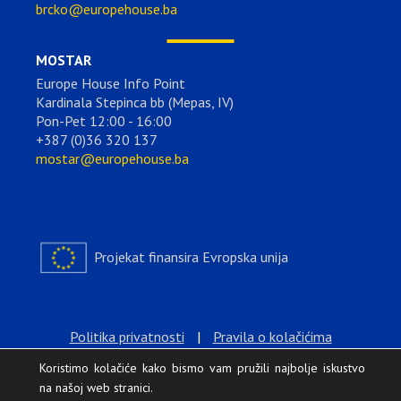
brcko@europehouse.ba
MOSTAR
Europe House Info Point
Kardinala Stepinca bb (Mepas, IV)
Pon-Pet 12:00 - 16:00
+387 (0)36 320 137
mostar@europehouse.ba
Projekat finansira Evropska unija
Politika privatnosti
|
Pravila o kolačićima
Koristimo kolačiće kako bismo vam pružili najbolje iskustvo
na našoj web stranici.