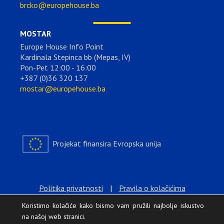
brcko@europehouse.ba
MOSTAR
Europe House Info Point
Kardinala Stepinca bb (Mepas, IV)
Pon-Pet 12:00 - 16:00
+387 (0)36 320 137
mostar@europehouse.ba
Projekat finansira Evropska unija
Politika privatnosti
|
Pravila o kolačićima
Koristimo kolačiće kako bismo vam pružili najbolje iskustvo
na našoj web stranici.