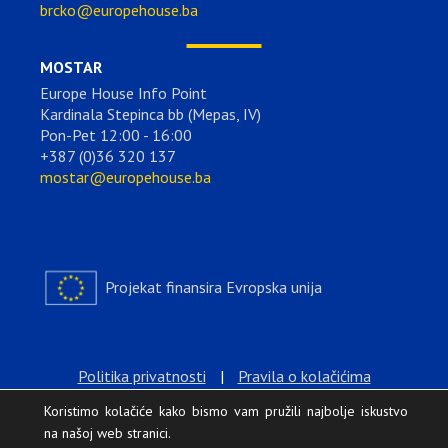
brcko@europehouse.ba
MOSTAR
Europe House Info Point
Kardinala Stepinca bb (Mepas, IV)
Pon-Pet 12:00 - 16:00
+387 (0)36 320 137
mostar@europehouse.ba
Projekat finansira Evropska unija
Politika privatnosti
|
Pravila o kolačićima
Koristimo kolačiće kako bismo vam pružili najbolje iskustvo
na našoj web stranici.