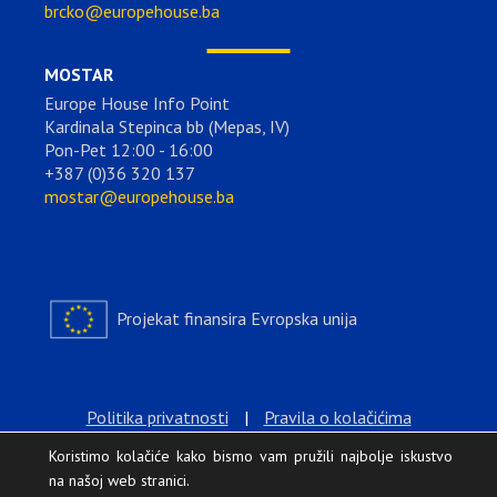
brcko@europehouse.ba
MOSTAR
Europe House Info Point
Kardinala Stepinca bb (Mepas, IV)
Pon-Pet 12:00 - 16:00
+387 (0)36 320 137
mostar@europehouse.ba
Projekat finansira Evropska unija
Politika privatnosti
|
Pravila o kolačićima
Koristimo kolačiće kako bismo vam pružili najbolje iskustvo
na našoj web stranici.