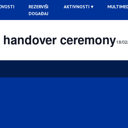
OVOSTI
REZERVIŠI
AKTIVNOSTI
MULTIMED
DOGAĐAJ
r handover ceremony
18/02