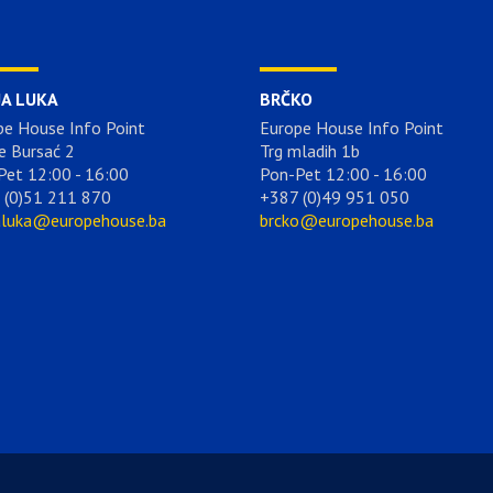
JA LUKA
BRČKO
pe House Info Point
Europe House Info Point
e Bursać 2
Trg mladih 1b
Pet 12:00 - 16:00
Pon-Pet 12:00 - 16:00
 (0)51 211 870
+387 (0)49 951 050
aluka@europehouse.ba
brcko@europehouse.ba